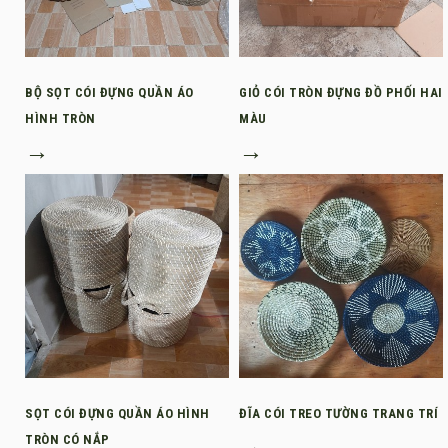
BỘ SỌT CÓI ĐỰNG QUẦN ÁO
GIỎ CÓI TRÒN ĐỰNG ĐỒ PHỐI HAI
HÌNH TRÒN
MÀU
→
→
SỌT CÓI ĐỰNG QUẦN ÁO HÌNH
ĐĨA CÓI TREO TƯỜNG TRANG TRÍ
TRÒN CÓ NẮP
→