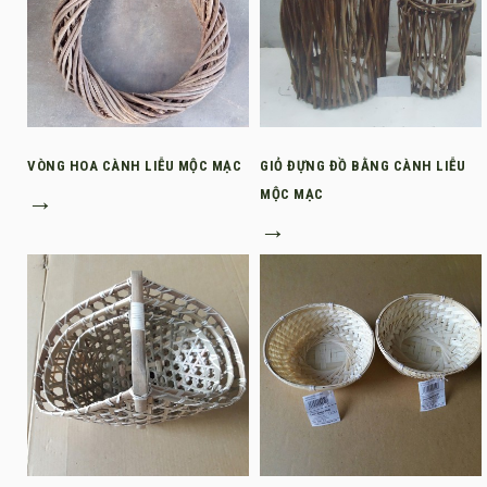
VÒNG HOA CÀNH LIỄU MỘC MẠC
GIỎ ĐỰNG ĐỒ BẰNG CÀNH LIỄU
→
MỘC MẠC
→