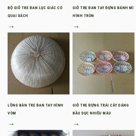
BỘ GIỎ TRE ĐAN LỤC GIÁC CÓ
GIỎ TRE ĐAN TAY ĐỰNG BÁNH MÌ
QUAI XÁCH
HÌNH TRÒN
→
→
LỒNG BÀN TRE ĐAN TAY HÌNH
GIỎ TRE ĐỰNG TRÁI CÂY DÁNG
VÒM
BẦU DỤC NHIỀU MÀU
→
→