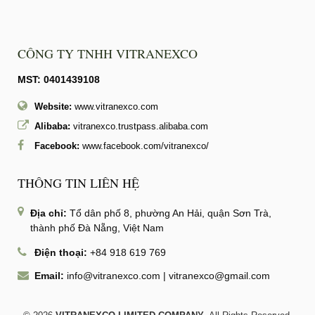
CÔNG TY TNHH VITRANEXCO
MST: 0401439108
Website:
www.vitranexco.com
Alibaba:
vitranexco.trustpass.alibaba.com
Facebook:
www.facebook.com/vitranexco/
THÔNG TIN LIÊN HỆ
Địa chỉ:
Tổ dân phố 8, phường An Hải, quận Sơn Trà,
thành phố Đà Nẵng, Việt Nam
Điện thoại:
+84 918 619 769
Email:
info@vitranexco.com
|
vitranexco@gmail.com