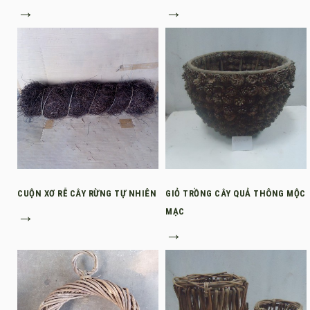
→
→
CUỘN XƠ RỄ CÂY RỪNG TỰ NHIÊN
GIỎ TRỒNG CÂY QUẢ THÔNG MỘC
→
MẠC
→