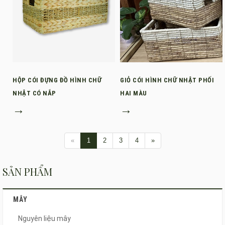
HỘP CÓI ĐỰNG ĐỒ HÌNH CHỮ
GIỎ CÓI HÌNH CHỮ NHẬT PHỐI
NHẬT CÓ NẮP
HAI MÀU
→
→
«
1
2
3
4
»
SẢN PHẨM
MÂY
Nguyên liệu mây