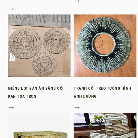
→
MIẾNG LÓT BÀN ĂN BẰNG CÓI
TRANH CÓI TREO TƯỜNG HÌNH
ĐAN TỎA TRÒN
ÁNH DƯƠNG
→
→