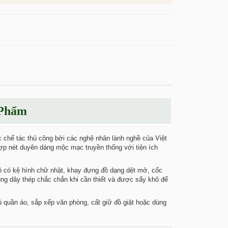
 Phẩm
chế tác thủ công bởi các nghệ nhân lành nghề của Việt
p nét duyên dáng mộc mạc truyền thống với tiện ích
 có kệ hình chữ nhật, khay đựng đồ dạng dệt mở, cốc
ung dây thép chắc chắn khi cần thiết và được sấy khô để
ủ quần áo, sắp xếp văn phòng, cất giữ đồ giặt hoặc dùng