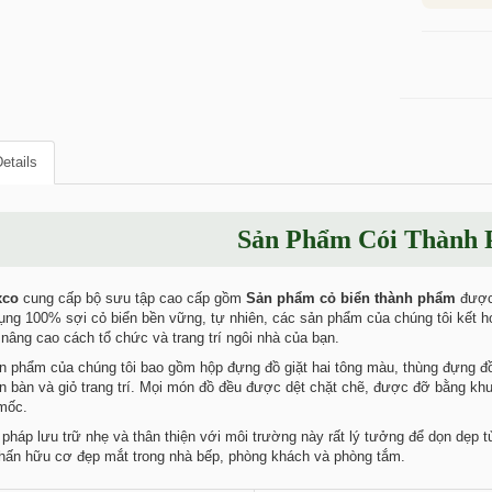
etails
Sản Phẩm Cói Thành
xco
cung cấp bộ sưu tập cao cấp gồm
Sản phẩm cỏ biển thành phẩm
được 
ng 100% sợi cỏ biển bền vững, tự nhiên, các sản phẩm của chúng tôi kết hợ
 nâng cao cách tổ chức và trang trí ngôi nhà của bạn.
 phẩm của chúng tôi bao gồm hộp đựng đồ giặt hai tông màu, thùng đựng đồ
ên bàn và giỏ trang trí. Mọi món đồ đều được dệt chặt chẽ, được đỡ bằng kh
mốc.
pháp lưu trữ nhẹ và thân thiện với môi trường này rất lý tưởng để dọn dẹp t
hấn hữu cơ đẹp mắt trong nhà bếp, phòng khách và phòng tắm.