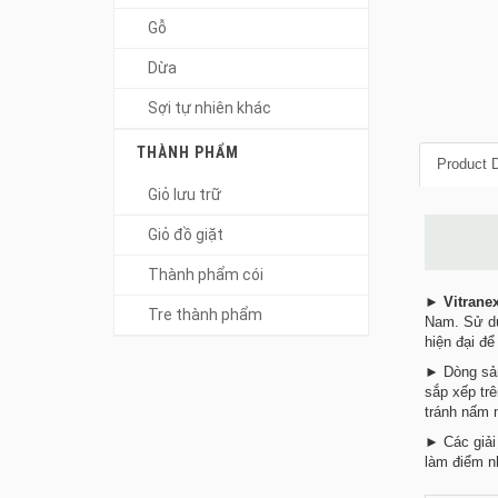
Gỗ
Dừa
Sợi tự nhiên khác
THÀNH PHẨM
Product D
Giỏ lưu trữ
Giỏ đồ giặt
Thành phẩm cói
►
Vitrane
Tre thành phẩm
Nam. Sử dụ
hiện đại để
► Dòng sản
sắp xếp tr
tránh nấm 
► Các giải 
làm điểm n