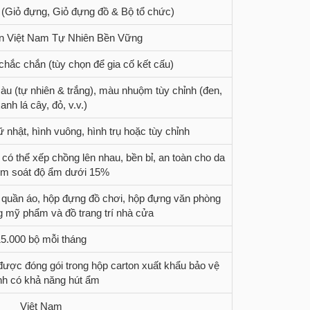
(Giỏ đựng, Giỏ đựng đồ & Bộ tổ chức)
n Việt Nam Tự Nhiên Bền Vững
chắc chắn (tùy chọn để gia cố kết cấu)
àu (tự nhiên & trắng), màu nhuộm tùy chỉnh (đen,
anh lá cây, đỏ, v.v.)
ữ nhật, hình vuông, hình trụ hoặc tùy chỉnh
 có thể xếp chồng lên nhau, bền bỉ, an toàn cho da
ểm soát độ ẩm dưới 15%
ủ quần áo, hộp đựng đồ chơi, hộp đựng văn phòng
 mỹ phẩm và đồ trang trí nhà cửa
15.000 bộ mỗi tháng
 được đóng gói trong hộp carton xuất khẩu bảo vệ
nh có khả năng hút ẩm
Việt Nam