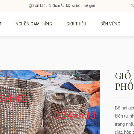
Xuất khẩu đi Châu Âu, Mỹ và toàn thế giới
M
NGUỒN CẢM HỨNG
GIỚI THIỆU
BỀN VỮNG
GIỎ
PHỐ
Bộ hai gi
biển tự n
trang nhã
giặt, hộp