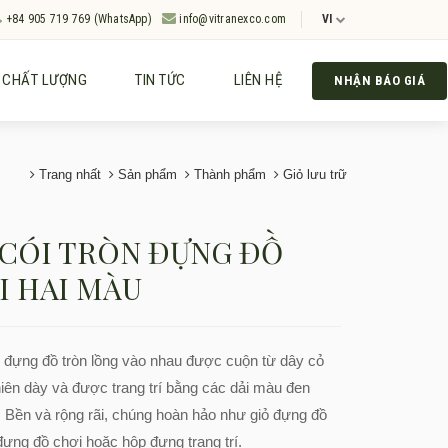
+84 905 719 769 (WhatsApp)
info@vitranexco.com
VI
CHẤT LƯỢNG
TIN TỨC
LIÊN HỆ
NHẬN BÁO GIÁ
Trang nhất
Sản phẩm
Thành phẩm
Giỏ lưu trữ
 CÓI TRÒN ĐỰNG ĐỒ
I HAI MÀU
ỏ đựng đồ tròn lồng vào nhau được cuộn từ dây cỏ
hiên dày và được trang trí bằng các dải màu đen
. Bền và rộng rãi, chúng hoàn hảo như giỏ đựng đồ
 đựng đồ chơi hoặc hộp đựng trang trí.