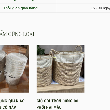
Thời gian giao hàng
15 - 30 ngà
ẨM CÙNG LOẠI
ĐỰNG QUẦN ÁO
GIỎ CÓI TRÒN ĐỰNG ĐỒ
N CÓ NẮP
PHỐI HAI MÀU