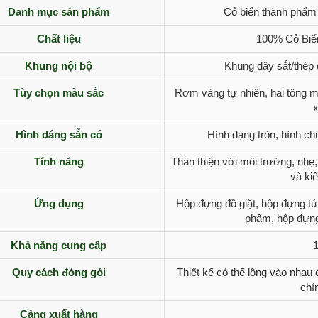
Danh mục sản phẩm
Cỏ biển thành phẩm 
Chất liệu
100% Cỏ Biể
Khung nội bộ
Khung dây sắt/thép 
Tùy chọn màu sắc
Rơm vàng tự nhiên, hai tông m
x
Hình dáng sẵn có
Hình dạng tròn, hình ch
Tính năng
Thân thiện với môi trường, nhẹ,
và ki
Ứng dụng
Hộp đựng đồ giặt, hộp đựng t
phẩm, hộp đựng
Khả năng cung cấp
Quy cách đóng gói
Thiết kế có thể lồng vào nhau
chí
Cảng xuất hàng