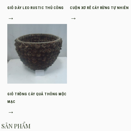
GIỎ DÂY LEO RUSTIC THỦ CÔNG
CUỘN XƠ RỄ CÂY RỪNG TỰ NHIÊN
→
→
GIỎ TRỒNG CÂY QUẢ THÔNG MỘC
MẠC
→
SẢN PHẨM