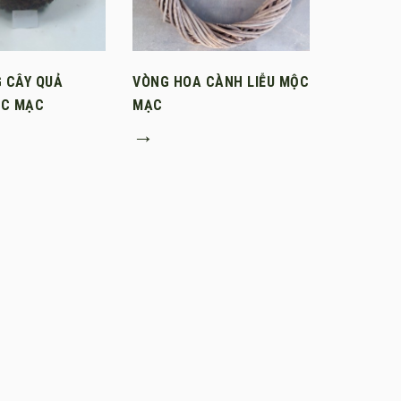
 CÂY QUẢ
VÒNG HOA CÀNH LIỄU MỘC
C MẠC
MẠC
→