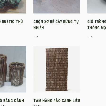
O RUSTIC THỦ
CUỘN XƠ RỄ CÂY RỪNG TỰ
GIỎ TRỒNG
NHIÊN
THÔNG MỘ
→
→
ĐỒ BẰNG CÀNH
TẤM HÀNG RÀO CÀNH LIỄU