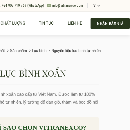
+84 905 719 769 (WhatsApp)
info@vitranexco.com
VI
CHẤT LƯỢNG
TIN TỨC
LIÊN HỆ
NHẬN BÁO GIÁ
hất
Sản phẩm
Lục bình
Nguyên liệu lục bình tự nhiên
 LỤC BÌNH XOẮN
ình xoắn cao cấp từ Việt Nam. Được làm từ 100%
khô tự nhiên, lý tưởng để đan giỏ, thảm và bọc đồ nội
Ì SAO CHỌN VITRANEXCO?