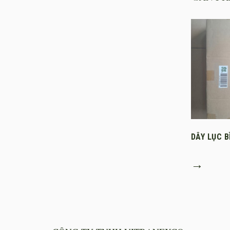
DÂY LỤC B
→