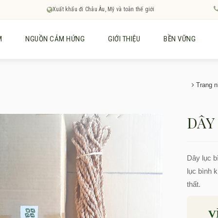
Xuất khẩu đi Châu Âu, Mỹ và toàn thế giới
M
NGUỒN CẢM HỨNG
GIỚI THIỆU
BỀN VỮNG
Trang n
DÂY
Dây lục b
lục bình 
thất.
V