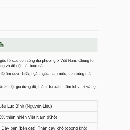
nh
 gốc từ các con sông địa phương ở Việt Nam. Chúng tôi
ng và đồ nội thất toàn cầu.
 trì độ ẩm dưới 15%, ngăn ngừa nấm mốc, côn trùng mà
o để dệt giỏ đựng đồ, thảm, túi xách, tấm lót vị trí và bọc
iệu Lục Bình (Nguyên Liệu)
0% thiên nhiên Việt Nam (Khô)
, Dây bện (bện dẹt), Thân cây khô (coong khô)