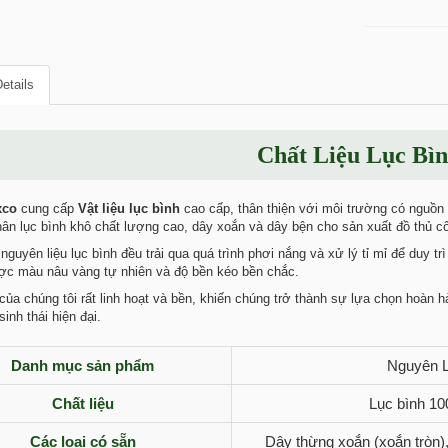
etails
Chất Liệu Lục Bì
xco
cung cấp
Vật liệu lục bình
cao cấp, thân thiện với môi trường có nguồn
ân lục bình khô chất lượng cao, dây xoắn và dây bện cho sản xuất đồ thủ cô
guyên liệu lục bình đều trải qua quá trình phơi nắng và xử lý tỉ mỉ để duy
ợc màu nâu vàng tự nhiên và độ bền kéo bền chắc.
của chúng tôi rất linh hoạt và bền, khiến chúng trở thành sự lựa chọn hoàn hả
sinh thái hiện đại.
Danh mục sản phẩm
Nguyên L
Chất liệu
Lục bình 10
Các loại có sẵn
Dây thừng xoắn (xoắn tròn)