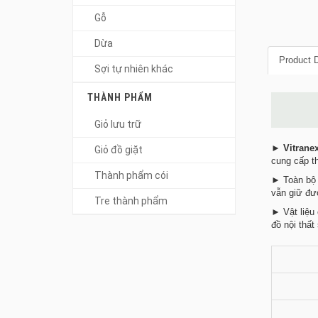
Gỗ
Dừa
Product D
Sợi tự nhiên khác
THÀNH PHẨM
Giỏ lưu trữ
►
Vitrane
Giỏ đồ giặt
cung cấp th
Thành phẩm cói
► Toàn bộ n
vẫn giữ đư
Tre thành phẩm
► Vật liệu 
đồ nội thất 