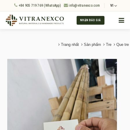
+84 905 719 769 (WhatsApp)
info@vitranexco.com
VI
NHẬN BÁO GIÁ
Trang nhất
Sản phẩm
Tre
Que tre