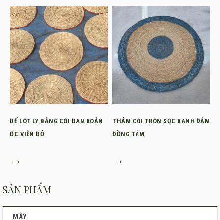
ĐẾ LÓT LY BẰNG CÓI ĐAN XOẮN
THẢM CÓI TRÒN SỌC XANH ĐẬM
ỐC VIỀN ĐỎ
ĐỒNG TÂM
→
→
SẢN PHẨM
MÂY