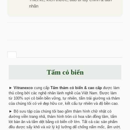
nhãn
Tấm cỏ biển
►
Vitranexco
cung cấp
Tấm thảm cỏ biển & cao cấp
được làm
thủ công bởi các nghệ nhân lành nghề của Việt Nam. Được làm
từ 100% sợi cỏ biển bền vững, tự nhiên, tấm trải giường và thảm
của chúng tôi có vẻ đẹp hữu cơ, kết cấu tự nhiên và độ bền cao.
► Bộ sưu tập của chúng tôi bao gồm thảm hình chữ nhật có
đường viền trang nhã, thảm hình tròn có hoa văn đồng tâm, tấm
lót bàn ăn và tấm dệt bằng cỏ biển cỡ lớn. Tất cả các sản phẩm
đều được sấy khô và xử lý kỹ lưỡng để chống nấm mốc, ẩm ướt.