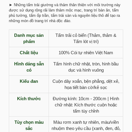
► Những tấm trải giường và thảm thân thiện với môi trường này
được sử dụng rộng rãi làm thảm mộc mạc, trang trí bàn ăn, tấm
phủ tường, tấm ốp trần, tấm trải sàn và nguyên liệu thô để tạo ra
những món đồ trang trí nhà độc đáo.
Danh mục sản
Tấm trải cỏ biển (Thảm, thảm &
phẩm
Tấm lót vị trí)
Chất liệu
100% Cói tự nhiên Việt Nam
Hình dáng sẵn
Tấm hình chữ nhật, tròn, hình bầu
có
dục và hình vuông
Kiểu đan
Cuộn dây xoắn, bện phẳng, dệt xẻ,
họa tiết bàn cờ/kẻ sọc
Kích thước
Đường kính: 10cm - 200cm | Hình
chữ nhật: Kích thước cuộn hoặc
tấm tùy chỉnh
Tùy chọn màu
Màu rơm xanh tự nhiên, màu/viền
sắc
nhuộm theo yêu cầu (xanh, đen, đỏ,