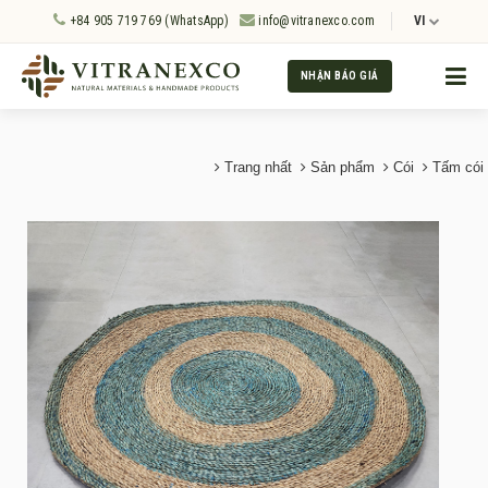
+84 905 719 769 (WhatsApp)
info@vitranexco.com
VI
NHẬN BÁO GIÁ
Trang nhất
Sản phẩm
Cói
Tấm cói