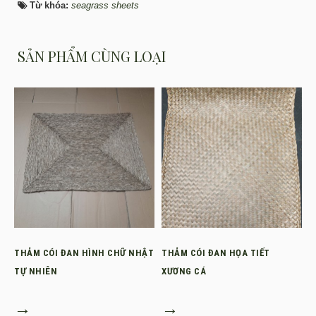
Từ khóa:
seagrass sheets
SẢN PHẨM CÙNG LOẠI
THẢM CÓI ĐAN HÌNH CHỮ NHẬT
THẢM CÓI ĐAN HỌA TIẾT
TỰ NHIÊN
XƯƠNG CÁ
→
→