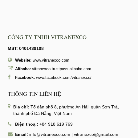
CÔNG TY TNHH VITRANEXCO
MST: 0401439108
Website:
www.vitranexco.com
Alibaba:
vitranexco.trustpass.alibaba.com
Facebook:
www.facebook.com/vitranexco/
THÔNG TIN LIÊN HỆ
Địa chỉ:
Tổ dân phố 8, phường An Hải, quận Sơn Trà,
thành phố Đà Nẵng, Việt Nam
Điện thoại:
+84 918 619 769
Email:
info@vitranexco.com
|
vitranexco@gmail.com