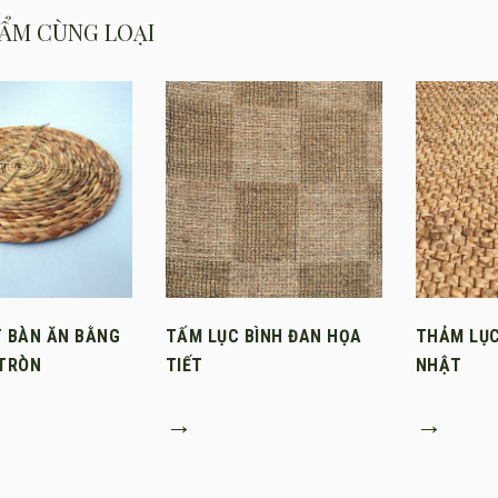
ẨM CÙNG LOẠI
T BÀN ĂN BẰNG
TẤM LỤC BÌNH ĐAN HỌA
THẢM LỤC
 TRÒN
TIẾT
NHẬT
→
→