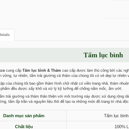
etails
Tấm lục bình
xco
cung cấp
Tấm lục bình & Thảm
cao cấp được làm thủ công bởi các ng
n vững, tự nhiên, tấm trải giường và thảm của chúng tôi có vẻ đẹp tự nhiên 
ập của chúng tôi bao gồm thảm hình chữ nhật có viền trang nhã, thảm nhuộm 
 phẩm đều được sấy khô và xử lý kỹ lưỡng để chống nấm mốc, ẩm ướt.
m trải giường và thảm thân thiện với môi trường này được sử dụng rộng rã
ng, tấm ốp trần và nguyên liệu thô để tạo ra những món đồ trang trí nhà độc
Danh mục sản phẩm
Tấm lục bình
Chất liệu
100% Lụ