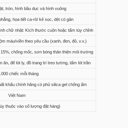
t, tròn, hình bầu dục và hình vuông
ẳng, họa tiết ca-rô/ kẻ sọc, dệt có gân
nh chữ nhật: Kích thước cuộn hoặc tấm tùy chỉnh
m màu/viền theo yêu cầu (xanh, đen, đỏ, v.v.)
 15%, chống mốc, sơn bóng thân thiện môi trường
n, đế lót ly, đồ trang trí treo tường, tấm lót trần
.000 chiếc mỗi tháng
uất khẩu chính hãng có phủ silica gel chống ẩm
Việt Nam
Tùy thuộc vào số lượng đặt hàng)