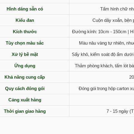
Hình dáng sẵn có
Tấm hình chữ nhậ
Kiểu đan
Cuộn dây xoắn, bện ph
Kích thước
Đường kính: 10cm - 150cm | Hì
Tùy chọn màu sắc
Màu nâu vàng tự nhiên, nhuộ
Xử lý bề mặt
Sấy khô, kiểm soát độ ẩm dưới
Ứng dụng
Thảm phòng khách, tấm lót bàn ă
Khả năng cung cấp
20
Quy cách đóng gói
Đóng gói trong hộp carton x
Cảng xuất hàng
Thời gian giao hàng
7 - 15 ngày (