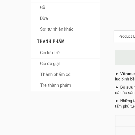
Gỗ
Dừa
Sợi tự nhiên khác
Product D
THÀNH PHẨM
Giỏ lưu trữ
Giỏ đồ giặt
►
Vitrane
Thành phẩm cói
lục bình bề
Tre thành phẩm
► Bộ sưu t
cả các sản
► Những tấ
tấm phủ tườ