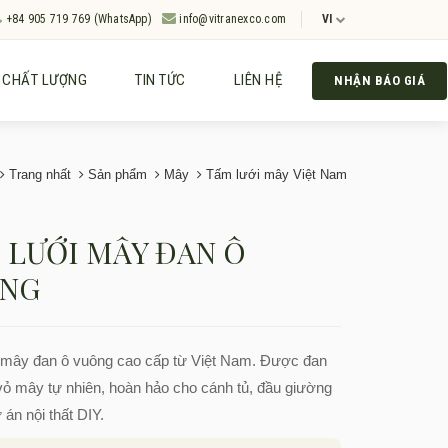
+84 905 719 769 (WhatsApp)
info@vitranexco.com
VI
CHẤT LƯỢNG
TIN TỨC
LIÊN HỆ
NHẬN BÁO GIÁ
Trang nhất
Sản phẩm
Mây
Tấm lưới mây Việt Nam
 LƯỚI MÂY ĐAN Ô
NG
 mây đan ô vuông cao cấp từ Việt Nam. Được đan
ỏ mây tự nhiên, hoàn hảo cho cánh tủ, đầu giường
 án nội thất DIY.