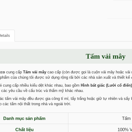
etails
Tấm vải mây
xco
cung cấp
Tấm vải mây
cao cấp (còn được gọi là cuộn vải mây hoặc vải
phẩm của chúng tôi được sử dụng rộng rãi bởi các nhà sản xuất và thiết kế đồ
i cung cấp nhiều kiểu dệt khác nhau, bao gồm
Hình bát giác (Lưới cổ điển)
 các yêu cầu về cấu trúc và thẩm mỹ khác nhau.
ác tấm vải mây đều được gia công tỉ mỉ, tẩy trắng hoặc giữ tự nhiên và sấy
 các tấm nội thất trong nhà và ngoài trời.
Danh mục sản phẩm
Tấm 
Chất liệu
100% V