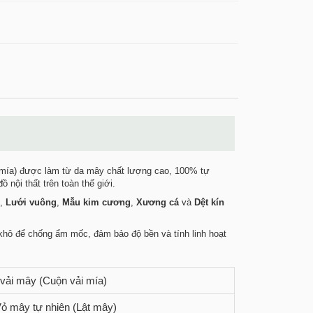
 mía) được làm từ da mây chất lượng cao, 100% tự
 nội thất trên toàn thế giới.
,
Lưới vuông
,
Mẫu kim cương
,
Xương cá
và
Dệt kín
 khô để chống ẩm mốc, đảm bảo độ bền và tính linh hoạt
vải mây (Cuộn vải mía)
ỏ mây tự nhiên (Lật mây)