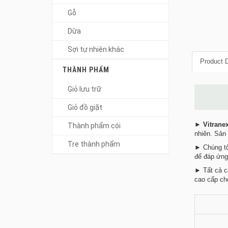
Gỗ
Dừa
Sợi tự nhiên khác
Product D
THÀNH PHẨM
Giỏ lưu trữ
Giỏ đồ giặt
►
Vitrane
Thành phẩm cói
nhiên. Sản 
Tre thành phẩm
► Chúng tô
để đáp ứng
► Tất cả c
cao cấp cho