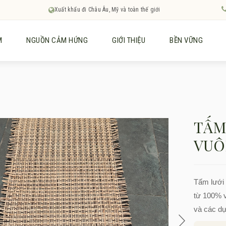
Xuất khẩu đi Châu Âu, Mỹ và toàn thế giới
M
NGUỒN CẢM HỨNG
GIỚI THIỆU
BỀN VỮNG
TẤM
VUÔ
Tấm lưới
từ 100% v
và các dự