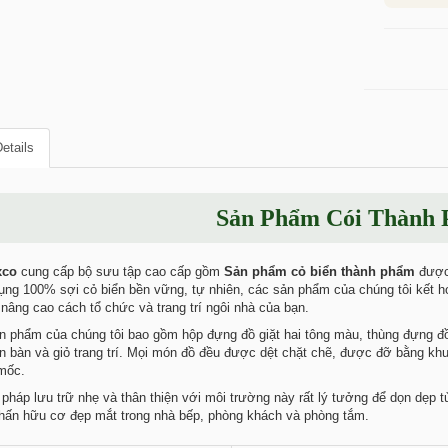
etails
Sản Phẩm Cói Thành
xco
cung cấp bộ sưu tập cao cấp gồm
Sản phẩm cỏ biển thành phẩm
được 
ng 100% sợi cỏ biển bền vững, tự nhiên, các sản phẩm của chúng tôi kết hợ
 nâng cao cách tổ chức và trang trí ngôi nhà của bạn.
 phẩm của chúng tôi bao gồm hộp đựng đồ giặt hai tông màu, thùng đựng đồ
ên bàn và giỏ trang trí. Mọi món đồ đều được dệt chặt chẽ, được đỡ bằng kh
mốc.
pháp lưu trữ nhẹ và thân thiện với môi trường này rất lý tưởng để dọn dẹp t
hấn hữu cơ đẹp mắt trong nhà bếp, phòng khách và phòng tắm.