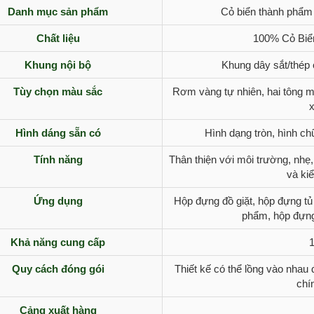
Danh mục sản phẩm
Cỏ biển thành phẩm 
Chất liệu
100% Cỏ Biể
Khung nội bộ
Khung dây sắt/thép 
Tùy chọn màu sắc
Rơm vàng tự nhiên, hai tông m
x
Hình dáng sẵn có
Hình dạng tròn, hình ch
Tính năng
Thân thiện với môi trường, nhẹ,
và ki
Ứng dụng
Hộp đựng đồ giặt, hộp đựng t
phẩm, hộp đựng
Khả năng cung cấp
Quy cách đóng gói
Thiết kế có thể lồng vào nhau
chí
Cảng xuất hàng