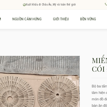
Xuất khẩu đi Châu Âu, Mỹ và toàn thế giới
M
NGUỒN CẢM HỨNG
GIỚI THIỆU
BỀN VỮNG
MIẾ
CÓI
Bộ ba tấm 
tâm hiện 
món đồ đa
bàn ăn độ