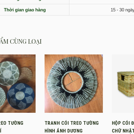
Thời gian giao hàng
15 - 30 ngà
ẨM CÙNG LOẠI
TREO TƯỜNG
TRANH CÓI TREO TƯỜNG
HỘP CÓI 
Í
HÌNH ÁNH DƯƠNG
CHỮ NHẬT