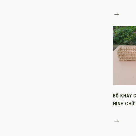
→
BỘ KHAY C
HÌNH CHỮ
→