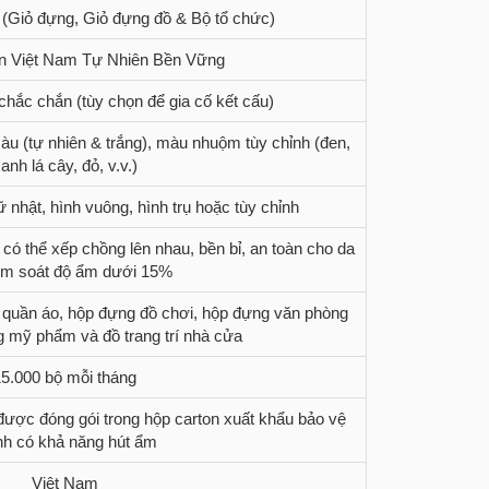
(Giỏ đựng, Giỏ đựng đồ & Bộ tổ chức)
n Việt Nam Tự Nhiên Bền Vững
chắc chắn (tùy chọn để gia cố kết cấu)
àu (tự nhiên & trắng), màu nhuộm tùy chỉnh (đen,
anh lá cây, đỏ, v.v.)
ữ nhật, hình vuông, hình trụ hoặc tùy chỉnh
 có thể xếp chồng lên nhau, bền bỉ, an toàn cho da
ểm soát độ ẩm dưới 15%
ủ quần áo, hộp đựng đồ chơi, hộp đựng văn phòng
 mỹ phẩm và đồ trang trí nhà cửa
15.000 bộ mỗi tháng
 được đóng gói trong hộp carton xuất khẩu bảo vệ
nh có khả năng hút ẩm
Việt Nam