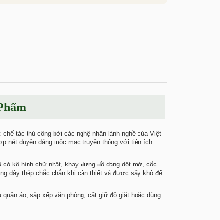
 Phẩm
chế tác thủ công bởi các nghệ nhân lành nghề của Việt
p nét duyên dáng mộc mạc truyền thống với tiện ích
 có kệ hình chữ nhật, khay đựng đồ dạng dệt mở, cốc
ung dây thép chắc chắn khi cần thiết và được sấy khô để
ủ quần áo, sắp xếp văn phòng, cất giữ đồ giặt hoặc dùng