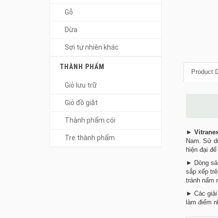
Gỗ
Dừa
Sợi tự nhiên khác
THÀNH PHẨM
Product D
Giỏ lưu trữ
Giỏ đồ giặt
Thành phẩm cói
►
Vitrane
Tre thành phẩm
Nam. Sử dụ
hiện đại để
► Dòng sản
sắp xếp tr
tránh nấm 
► Các giải 
làm điểm n