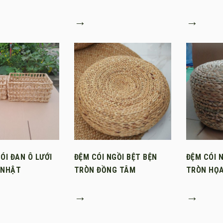
→
→
ÓI ĐAN Ô LƯỚI
ĐỆM CÓI NGỒI BỆT BỆN
ĐỆM CÓI 
 NHẬT
TRÒN ĐỒNG TÂM
TRÒN HỌA
→
→