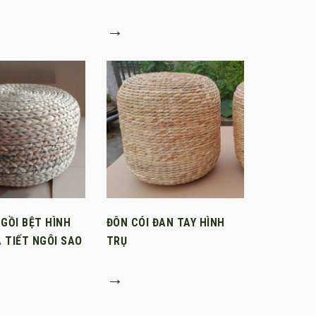
→
NGỒI BỆT HÌNH
ĐÔN CÓI ĐAN TAY HÌNH
 TIẾT NGÔI SAO
TRỤ
→