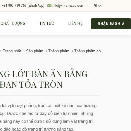
+84 905 719 769 (WhatsApp)
info@vitranexco.com
VI
CHẤT LƯỢNG
TIN TỨC
LIÊN HỆ
NHẬN BÁO GIÁ
Trang nhất
Sản phẩm
Thành phẩm
Thành phẩm cói
NG LÓT BÀN ĂN BẰNG
 ĐAN TỎA TRÒN
lót vị trí dệt phẳng, tròn có thiết kế nan hoa hướng
đại. Được chế tác từ dây cỏ biển tự nhiên, những
 năng này có thể được sử dụng làm vật trang trí
c đáo hoặc đồ trang trí tường sáng tạo.