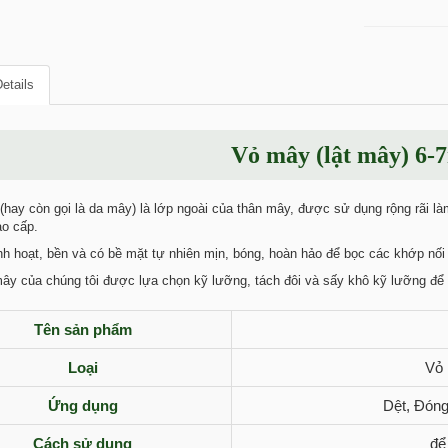
etails
Vỏ mây (lật mây) 6
ay còn gọi là da mây) là lớp ngoài của thân mây, được sử dụng rộng rãi làm 
ao cấp.
nh hoạt, bền và có bề mặt tự nhiên mịn, bóng, hoàn hảo để bọc các khớp nối đ
ây của chúng tôi được lựa chọn kỹ lưỡng, tách đôi và sấy khô kỹ lưỡng để
Tên sản phẩm
Loại
Vỏ 
Ứng dụng
Dệt, Đón
Cách sử dụng
để