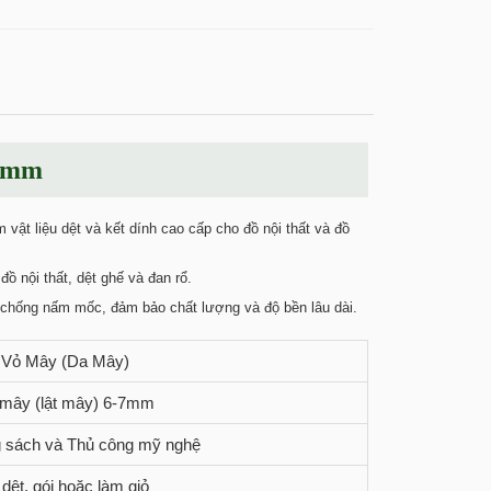
-7mm
vật liệu dệt và kết dính cao cấp cho đồ nội thất và đồ
ồ nội thất, dệt ghế và đan rổ.
 chống nấm mốc, đảm bảo chất lượng và độ bền lâu dài.
Vỏ Mây (Da Mây)
mây (lật mây) 6-7mm
g sách và Thủ công mỹ nghệ
 dệt, gói hoặc làm giỏ