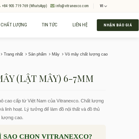
+84 905 719 769 (WhatsApp)
info@vitranexco.com
VI
CHẤT LƯỢNG
TIN TỨC
LIÊN HỆ
NHẬN BÁO GIÁ
Trang nhất
Sản phẩm
Mây
Vỏ mây chất lượng cao
MÂY (LẬT MÂY) 6-7MM
ô cao cấp từ Việt Nam của Vitranexco. Chất lượng
à linh hoạt. Lý tưởng để làm đồ nội thất và đồ thủ
 lượng cao.
Ì SAO CHỌN VITRANEXCO?