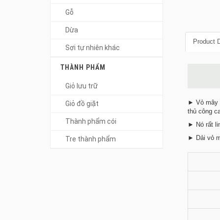
Gỗ
Dừa
Product D
Sợi tự nhiên khác
THÀNH PHẨM
Giỏ lưu trữ
► Vỏ mây (h
Giỏ đồ giặt
thủ công c
Thành phẩm cói
► Nó rất li
► Dải vỏ m
Tre thành phẩm