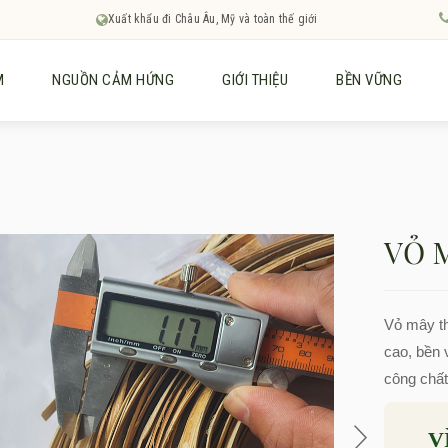
Xuất khẩu đi Châu Âu, Mỹ và toàn thế giới
M
NGUỒN CẢM HỨNG
GIỚI THIỆU
BỀN VỮNG
VỎ 
Vỏ mây th
cao, bền v
công chất
V