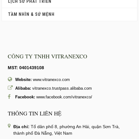
LỊCH SỬ PHÁT TRIỂN
TẦM NHÌN & SỨ MỆNH
CÔNG TY TNHH VITRANEXCO
MST: 0401439108
Website:
www.vitranexco.com
Alibaba:
vitranexco.trustpass.alibaba.com
Facebook:
www.facebook.com/vitranexco/
THÔNG TIN LIÊN HỆ
Địa chỉ:
Tổ dân phố 8, phường An Hải, quận Sơn Trà,
thành phố Đà Nẵng, Việt Nam