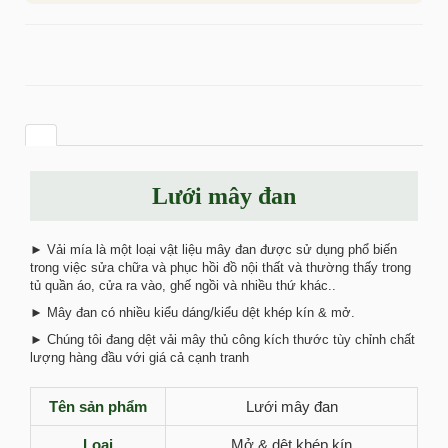
Lưới mây đan
► Vải mía là một loại vật liệu mây đan được sử dụng phổ biến
trong việc sửa chữa và phục hồi đồ nội thất và thường thấy trong
tủ quần áo, cửa ra vào, ghế ngồi và nhiều thứ khác..
► Mây đan có nhiều kiểu dáng/kiểu dệt khép kín & mở.
► Chúng tôi đang dệt vải mây thủ công kích thước tùy chỉnh chất
lượng hàng đầu với giá cả cạnh tranh
Tên sản phẩm
Lưới mây đan
Loại
Mở & dệt khép kín