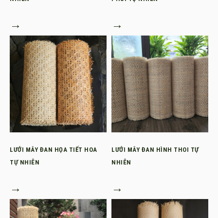
→
→
LƯỚI MÂY ĐAN HỌA TIẾT HOA
LƯỚI MÂY ĐAN HÌNH THOI TỰ
TỰ NHIÊN
NHIÊN
→
→