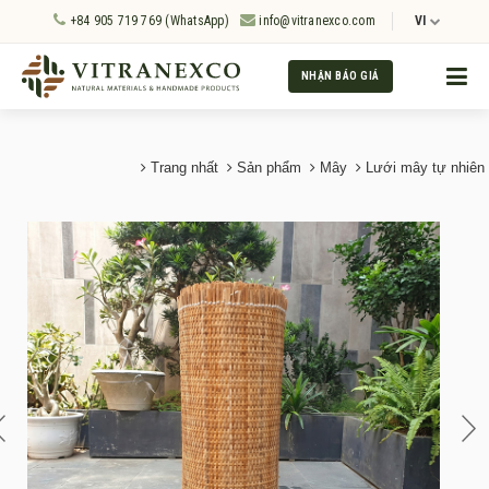
+84 905 719 769 (WhatsApp)
info@vitranexco.com
VI
NHẬN BÁO GIÁ
Trang nhất
Sản phẩm
Mây
Lưới mây tự nhiên