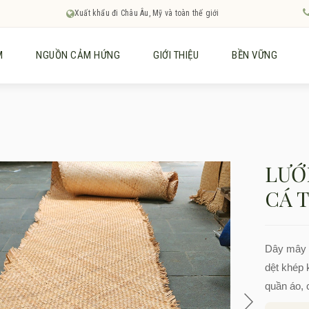
Xuất khẩu đi Châu Âu, Mỹ và toàn thế giới
M
NGUỒN CẢM HỨNG
GIỚI THIỆU
BỀN VỮNG
LƯỚ
CÁ 
Dây mây 
dệt khép 
quần áo, 