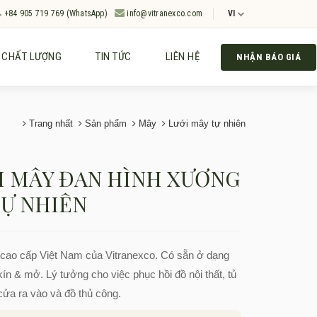
+84 905 719 769 (WhatsApp)
info@vitranexco.com
VI
CHẤT LƯỢNG
TIN TỨC
LIÊN HỆ
NHẬN BÁO GIÁ
Trang nhất
Sản phẩm
Mây
Lưới mây tự nhiên
I MÂY ĐAN HÌNH XƯƠNG
TỰ NHIÊN
cao cấp Việt Nam của Vitranexco. Có sẵn ở dạng
kín & mở. Lý tưởng cho việc phục hồi đồ nội thất, tủ
cửa ra vào và đồ thủ công.