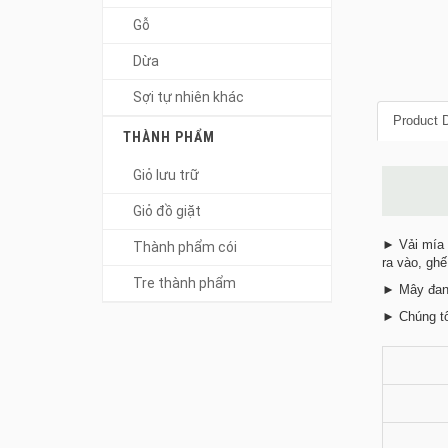
Gỗ
Dừa
Sợi tự nhiên khác
Product D
THÀNH PHẨM
Giỏ lưu trữ
Giỏ đồ giặt
► Vải mía l
Thành phẩm cói
ra vào, ghế
Tre thành phẩm
► Mây đan 
► Chúng tô