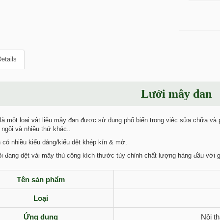
etails
Lưới mây đan
à một loại vật liệu mây đan được sử dụng phổ biến trong việc sửa chữa và p
 ngồi và nhiều thứ khác..
có nhiều kiểu dáng/kiểu dệt khép kín & mở.
i đang dệt vải mây thủ công kích thước tùy chỉnh chất lượng hàng đầu với g
Tên sản phẩm
Loại
Ứng dụng
Nội t