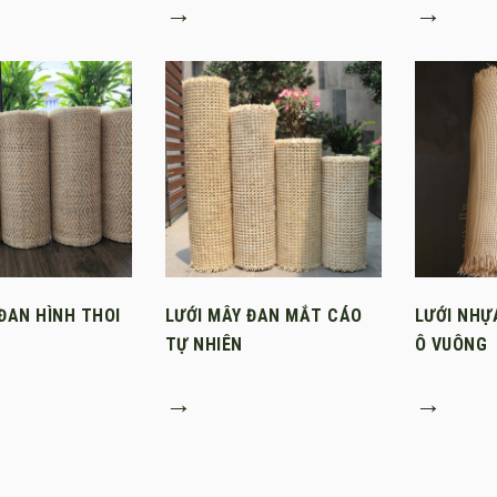
→
→
ĐAN HÌNH THOI
LƯỚI MÂY ĐAN MẮT CÁO
LƯỚI NHỰ
TỰ NHIÊN
Ô VUÔNG
→
→