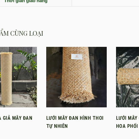
Thời gian giao hàng
ẨM CÙNG LOẠI
A GIẢ MÂY ĐAN
LƯỚI MÂY ĐAN HÌNH THOI
LƯỚI MÂY
TỰ NHIÊN
HOA PHỐI