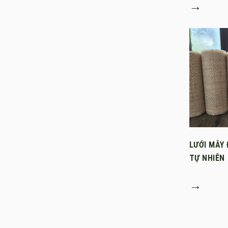
→
LƯỚI MÂY 
TỰ NHIÊN
→