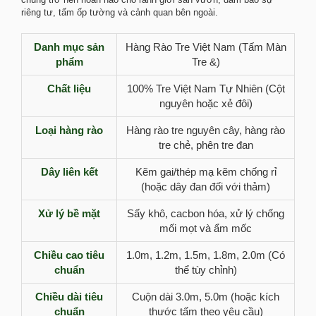
riêng tư, tấm ốp tường và cảnh quan bên ngoài.
Danh mục sản
Hàng Rào Tre Việt Nam (Tấm Màn
phẩm
Tre &)
Chất liệu
100% Tre Việt Nam Tự Nhiên (Cột
nguyên hoặc xẻ đôi)
Loại hàng rào
Hàng rào tre nguyên cây, hàng rào
tre chẻ, phên tre đan
Dây liên kết
Kẽm gai/thép mạ kẽm chống rỉ
(hoặc dây đan đối với thảm)
Xử lý bề mặt
Sấy khô, cacbon hóa, xử lý chống
mối mọt và ẩm mốc
Chiều cao tiêu
1.0m, 1.2m, 1.5m, 1.8m, 2.0m (Có
chuẩn
thể tùy chỉnh)
Chiều dài tiêu
Cuộn dài 3.0m, 5.0m (hoặc kích
chuẩn
thước tấm theo yêu cầu)