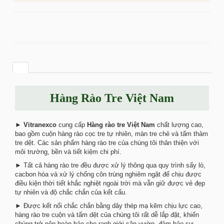
Hàng Rào Tre Việt Nam
►
Vitranexco
cung cấp
Hàng rào tre Việt Nam
chất lượng cao,
bao gồm cuộn hàng rào cọc tre tự nhiên, màn tre chẻ và tấm thảm
tre dệt. Các sản phẩm hàng rào tre của chúng tôi thân thiện với
môi trường, bền và tiết kiệm chi phí.
► Tất cả hàng rào tre đều được xử lý thông qua quy trình sấy lò,
cacbon hóa và xử lý chống côn trùng nghiêm ngặt để chịu được
điều kiện thời tiết khắc nghiệt ngoài trời mà vẫn giữ được vẻ đẹp
tự nhiên và độ chắc chắn của kết cấu.
► Được kết nối chắc chắn bằng dây thép mạ kẽm chịu lực cao,
hàng rào tre cuộn và tấm dệt của chúng tôi rất dễ lắp đặt, khiến
chúng trở nên hoàn hảo cho ranh giới sân vườn, đảm bảo sự