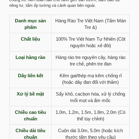
riêng tư, tấm ốp tường và cảnh quan bên ngoài.
Danh mục sản
Hàng Rào Tre Việt Nam (Tấm Màn
phẩm
Tre &)
Chất liệu
100% Tre Việt Nam Tự Nhiên (Cột
nguyên hoặc xẻ đôi)
Loại hàng rào
Hàng rào tre nguyên cây, hàng rào
tre chẻ, phên tre đan
Dây liên kết
Kẽm gai/thép mạ kẽm chống rỉ
(hoặc dây đan đối với thảm)
Xử lý bề mặt
Sấy khô, cacbon hóa, xử lý chống
mối mọt và ẩm mốc
Chiều cao tiêu
1.0m, 1.2m, 1.5m, 1.8m, 2.0m (Có
chuẩn
thể tùy chỉnh)
Chiều dài tiêu
Cuộn dài 3.0m, 5.0m (hoặc kích
chuẩn
thước tấm theo yêu cầu)