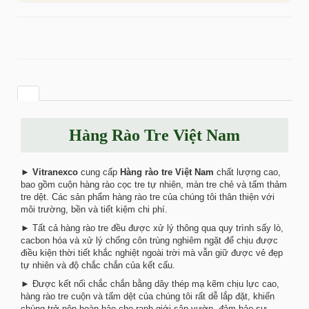
Hàng Rào Tre Việt Nam
►
Vitranexco
cung cấp
Hàng rào tre Việt Nam
chất lượng cao,
bao gồm cuộn hàng rào cọc tre tự nhiên, màn tre chẻ và tấm thảm
tre dệt. Các sản phẩm hàng rào tre của chúng tôi thân thiện với
môi trường, bền và tiết kiệm chi phí.
► Tất cả hàng rào tre đều được xử lý thông qua quy trình sấy lò,
cacbon hóa và xử lý chống côn trùng nghiêm ngặt để chịu được
điều kiện thời tiết khắc nghiệt ngoài trời mà vẫn giữ được vẻ đẹp
tự nhiên và độ chắc chắn của kết cấu.
► Được kết nối chắc chắn bằng dây thép mạ kẽm chịu lực cao,
hàng rào tre cuộn và tấm dệt của chúng tôi rất dễ lắp đặt, khiến
chúng trở nên hoàn hảo cho ranh giới sân vườn, đảm bảo sự