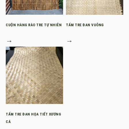
CUỘN HÀNG RÀO TRE TỰ NHIÊN
TẤM TRE ĐAN VUÔNG
→
→
TẤM TRE ĐAN HỌA TIẾT XƯƠNG
CÁ