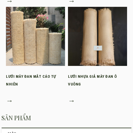
LƯỚI MÂY ĐAN MẮT CÁO TỰ
LƯỚI NHỰA GIẢ MÂY ĐAN Ô
NHIÊN
VUÔNG
→
→
SẢN PHẨM