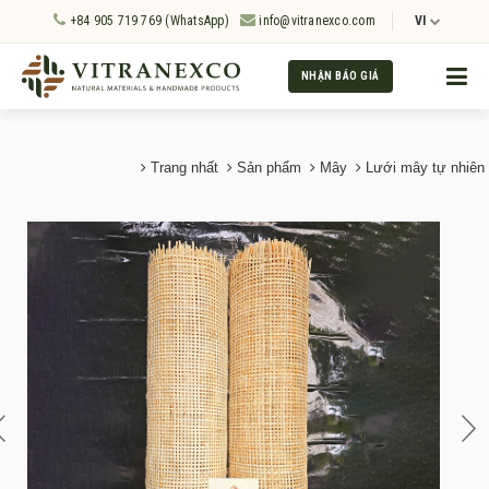
+84 905 719 769 (WhatsApp)
info@vitranexco.com
VI
NHẬN BÁO GIÁ
Trang nhất
Sản phẩm
Mây
Lưới mây tự nhiên