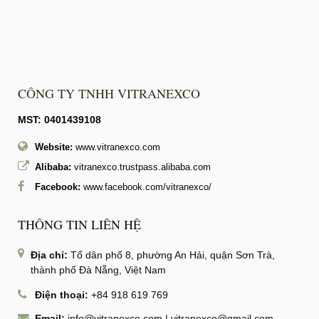
CÔNG TY TNHH VITRANEXCO
MST: 0401439108
Website:
www.vitranexco.com
Alibaba:
vitranexco.trustpass.alibaba.com
Facebook:
www.facebook.com/vitranexco/
THÔNG TIN LIÊN HỆ
Địa chỉ:
Tổ dân phố 8, phường An Hải, quận Sơn Trà,
thành phố Đà Nẵng, Việt Nam
Điện thoại:
+84 918 619 769
Email:
info@vitranexco.com
|
vitranexco@gmail.com