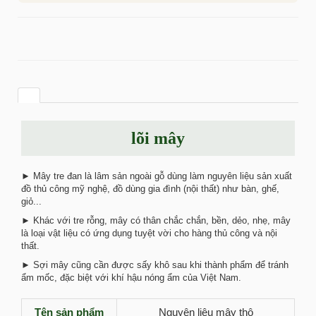
lõi mây
► Mây tre đan là lâm sản ngoài gỗ dùng làm nguyên liệu sản xuất
đồ thủ công mỹ nghệ, đồ dùng gia đình (nội thất) như bàn, ghế,
giỏ...
► Khác với tre rỗng, mây có thân chắc chắn, bền, dẻo, nhẹ, mây
là loại vật liệu có ứng dụng tuyệt vời cho hàng thủ công và nội
thất.
► Sợi mây cũng cần được sấy khô sau khi thành phẩm để tránh
ẩm mốc, đặc biệt với khí hậu nóng ẩm của Việt Nam.
Tên sản phẩm
Nguyên liệu mây thô