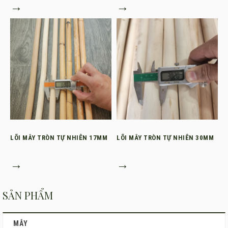
→
→
LÕI MÂY TRÒN TỰ NHIÊN 17MM
LÕI MÂY TRÒN TỰ NHIÊN 30MM
→
→
SẢN PHẨM
MÂY