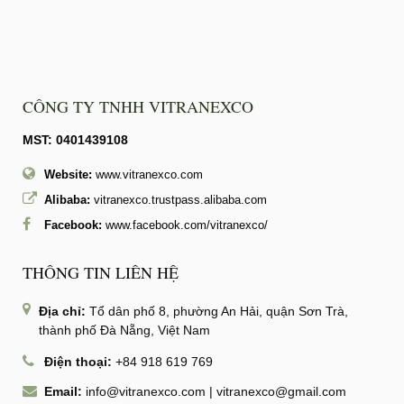
CÔNG TY TNHH VITRANEXCO
MST: 0401439108
Website:
www.vitranexco.com
Alibaba:
vitranexco.trustpass.alibaba.com
Facebook:
www.facebook.com/vitranexco/
THÔNG TIN LIÊN HỆ
Địa chỉ:
Tổ dân phố 8, phường An Hải, quận Sơn Trà,
thành phố Đà Nẵng, Việt Nam
Điện thoại:
+84 918 619 769
Email:
info@vitranexco.com
|
vitranexco@gmail.com