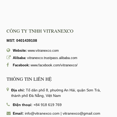
CÔNG TY TNHH VITRANEXCO
MST: 0401439108
Website:
www.vitranexco.com
Alibaba:
vitranexco.trustpass.alibaba.com
Facebook:
www.facebook.com/vitranexco/
THÔNG TIN LIÊN HỆ
Địa chỉ:
Tổ dân phố 8, phường An Hải, quận Sơn Trà,
thành phố Đà Nẵng, Việt Nam
Điện thoại:
+84 918 619 769
Email:
info@vitranexco.com
|
vitranexco@gmail.com