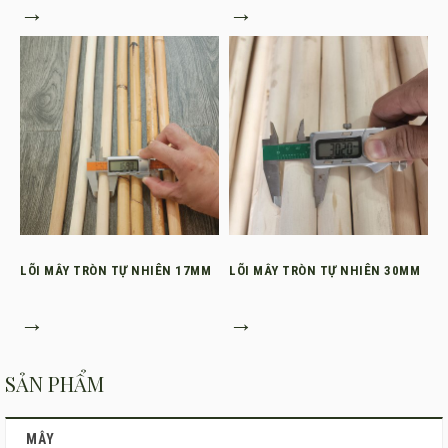
→
→
LÕI MÂY TRÒN TỰ NHIÊN 17MM
LÕI MÂY TRÒN TỰ NHIÊN 30MM
→
→
SẢN PHẨM
MÂY