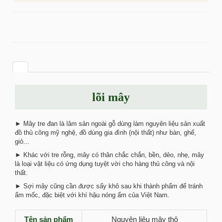
lõi mây
► Mây tre đan là lâm sản ngoài gỗ dùng làm nguyên liệu sản xuất
đồ thủ công mỹ nghệ, đồ dùng gia đình (nội thất) như bàn, ghế,
giỏ...
► Khác với tre rỗng, mây có thân chắc chắn, bền, dẻo, nhẹ, mây
là loại vật liệu có ứng dụng tuyệt vời cho hàng thủ công và nội
thất.
► Sợi mây cũng cần được sấy khô sau khi thành phẩm để tránh
ẩm mốc, đặc biệt với khí hậu nóng ẩm của Việt Nam.
Tên sản phẩm
Nguyên liệu mây thô