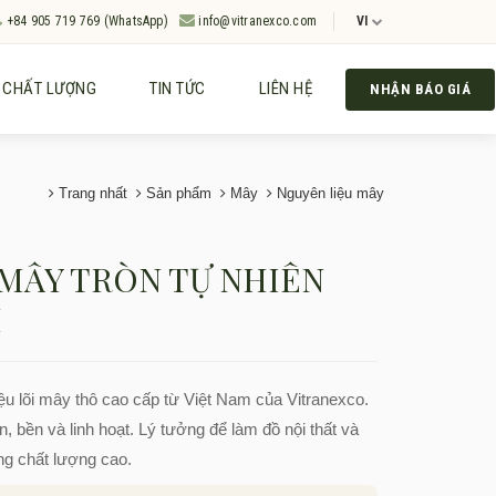
+84 905 719 769 (WhatsApp)
info@vitranexco.com
VI
CHẤT LƯỢNG
TIN TỨC
LIÊN HỆ
NHẬN BÁO GIÁ
Trang nhất
Sản phẩm
Mây
Nguyên liệu mây
 MÂY TRÒN TỰ NHIÊN
M
ệu lõi mây thô cao cấp từ Việt Nam của Vitranexco.
, bền và linh hoạt. Lý tưởng để làm đồ nội thất và
ng chất lượng cao.