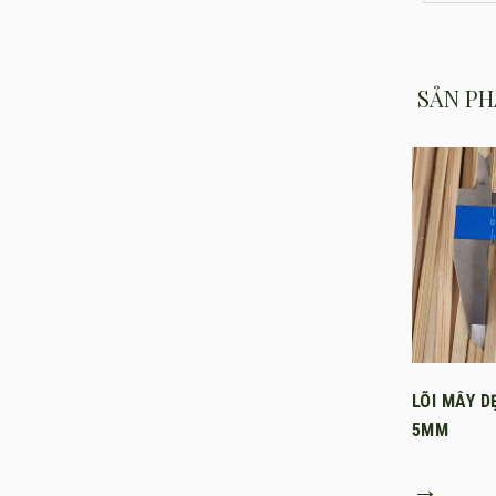
SẢN PH
LÕI MÂY D
5MM
→