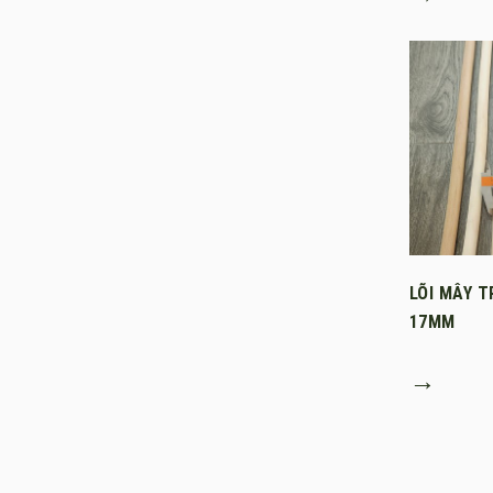
LÕI MÂY T
17MM
→