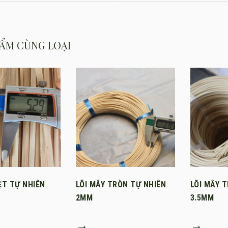
ẨM CÙNG LOẠI
ẸT TỰ NHIÊN
LÕI MÂY TRÒN TỰ NHIÊN
LÕI MÂY 
2MM
3.5MM
→
→