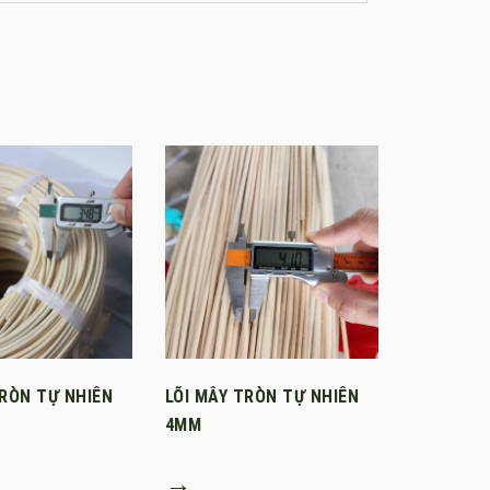
TRÒN TỰ NHIÊN
LÕI MÂY TRÒN TỰ NHIÊN
4MM
→