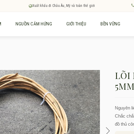
Xuất khẩu đi Châu Âu, Mỹ và toàn thế giới
M
NGUỒN CẢM HỨNG
GIỚI THIỆU
BỀN VỮNG
LÕI
5M
Nguyên li
Chắc chắn
đồ thủ cô