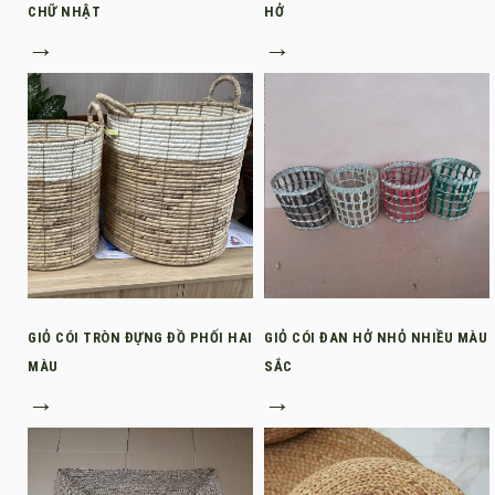
CHỮ NHẬT
HỞ
→
→
GIỎ CÓI TRÒN ĐỰNG ĐỒ PHỐI HAI
GIỎ CÓI ĐAN HỞ NHỎ NHIỀU MÀU
MÀU
SẮC
→
→