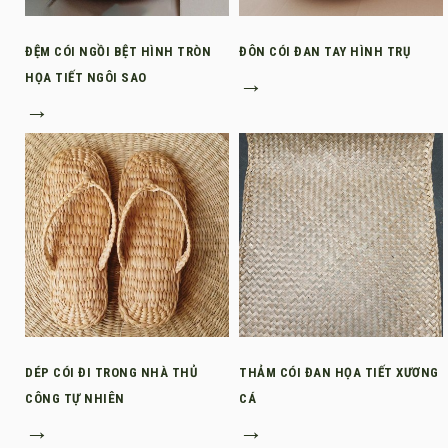
ĐỆM CÓI NGỒI BỆT HÌNH TRÒN
ĐÔN CÓI ĐAN TAY HÌNH TRỤ
HỌA TIẾT NGÔI SAO
→
→
DÉP CÓI ĐI TRONG NHÀ THỦ
THẢM CÓI ĐAN HỌA TIẾT XƯƠNG
CÔNG TỰ NHIÊN
CÁ
→
→