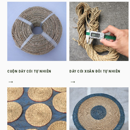
CUỘN DÂY CÓI TỰ NHIÊN
DÂY CÓI XOẮN ĐÔI TỰ NHIÊN
→
→