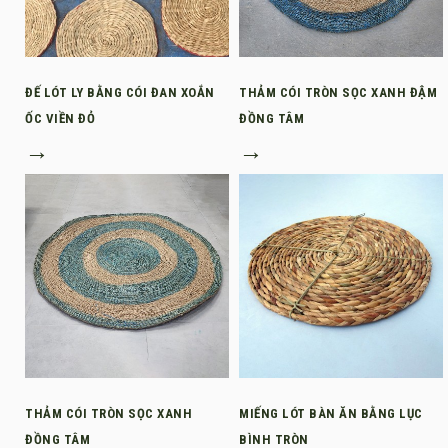
ĐẾ LÓT LY BẰNG CÓI ĐAN XOẮN
THẢM CÓI TRÒN SỌC XANH ĐẬM
ỐC VIỀN ĐỎ
ĐỒNG TÂM
→
→
THẢM CÓI TRÒN SỌC XANH
MIẾNG LÓT BÀN ĂN BẰNG LỤC
ĐỒNG TÂM
BÌNH TRÒN