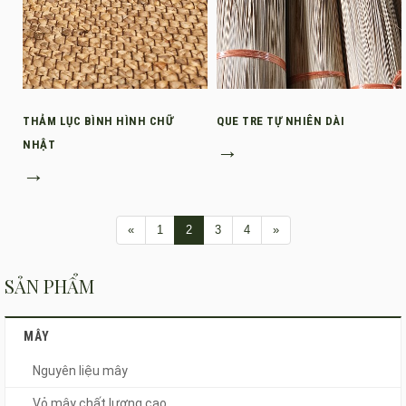
THẢM LỤC BÌNH HÌNH CHỮ
QUE TRE TỰ NHIÊN DÀI
NHẬT
→
→
«
1
2
3
4
»
SẢN PHẨM
MÂY
Nguyên liệu mây
Vỏ mây chất lượng cao