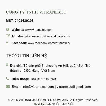
CÔNG TY TNHH VITRANEXCO
MST: 0401439108
Website:
www.vitranexco.com
Alibaba:
vitranexco.trustpass.alibaba.com
Facebook:
www.facebook.com/vitranexco/
THÔNG TIN LIÊN HỆ
Địa chỉ:
Tổ dân phố 8, phường An Hải, quận Sơn Trà,
thành phố Đà Nẵng, Việt Nam
Điện thoại:
+84 918 619 769
Email:
info@vitranexco.com
|
vitranexco@gmail.com
© 2026
VITRANEXCO LIMITED COMPANY
. All Rights Reserved.
Thiết kế web
NGÔI SAO SỐ