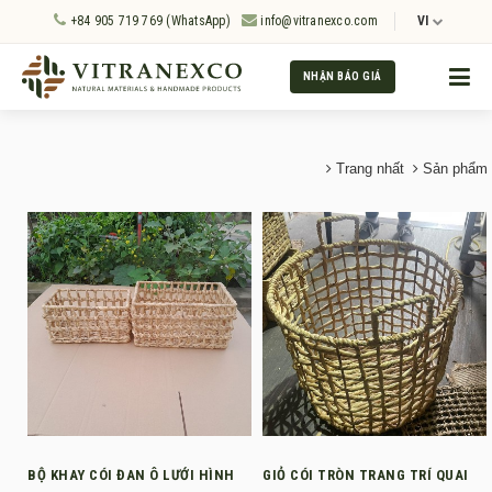
+84 905 719 769 (WhatsApp)
info@vitranexco.com
VI
NHẬN BÁO GIÁ
Trang nhất
Sản phẩm
BỘ KHAY CÓI ĐAN Ô LƯỚI HÌNH
GIỎ CÓI TRÒN TRANG TRÍ QUAI