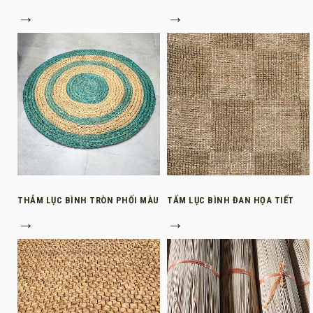
→
→
THẢM LỤC BÌNH TRÒN PHỐI MÀU
TẤM LỤC BÌNH ĐAN HỌA TIẾT
→
→