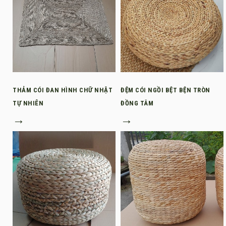
THẢM CÓI ĐAN HÌNH CHỮ NHẬT
ĐỆM CÓI NGỒI BỆT BỆN TRÒN
TỰ NHIÊN
ĐỒNG TÂM
→
→