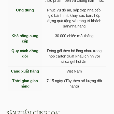
thực phẩm, bền và chống nấm mốc
Ứng dụng
Phục vụ đồ ăn, sắp xếp nhà bếp,
giỏ bánh mì, khay sạc bàn, hộp
đựng quà tặng và trang trí khách
sạn/nhà hàng
Khả năng cung
30.000 chiếc mỗi tháng
cấp
Quy cách đóng
Đóng gói theo bộ lồng nhau trong
gói
hộp carton xuất khẩu chính với
silica gel hút ẩm
Cảng xuất hàng
Việt Nam
Thời gian giao
7-15 ngày (Tùy theo số lượng đặt
hàng
hàng)
SẢN PHẨM CÙNG LOẠI