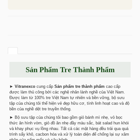
Sản Phẩm Tre Thành Phẩm
►
Vitranexco
cung cấp
Sản phẩm tre thành phẩm
cao cấp
được làm thủ công bởi các nghệ nhân lành nghề của Việt Nam.
Được làm từ 100% tre Việt Nam tự nhiên và bền vững, bộ sưu
tập của chúng tôi thể hiện vẻ đẹp hữu cơ, tính linh hoạt cao và độ
bền của nghề dệt tre truyền thống.
► Bộ sưu tập của chúng tôi bao gồm giỏ bánh mì nhẹ, vỏ bọc
thức ăn hình vòm, giỏ đồ ăn nhẹ đầy màu sắc, bát salad hun khói
và khay phục vụ lồng nhau. Tất cả các mặt hàng đều trải qua quá
trình sấy khô, cacbon hóa và xử lý toàn diện để chống lại sự xâm
nhập của nấm mốc và sâu bệnh.