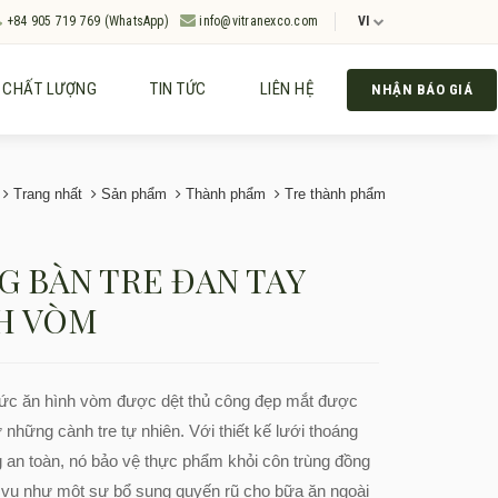
+84 905 719 769 (WhatsApp)
info@vitranexco.com
VI
CHẤT LƯỢNG
TIN TỨC
LIÊN HỆ
NHẬN BÁO GIÁ
Trang nhất
Sản phẩm
Thành phẩm
Tre thành phẩm
G BÀN TRE ĐAN TAY
H VÒM
hức ăn hình vòm được dệt thủ công đẹp mắt được
ừ những cành tre tự nhiên. Với thiết kế lưới thoáng
 an toàn, nó bảo vệ thực phẩm khỏi côn trùng đồng
 vụ như một sự bổ sung quyến rũ cho bữa ăn ngoài