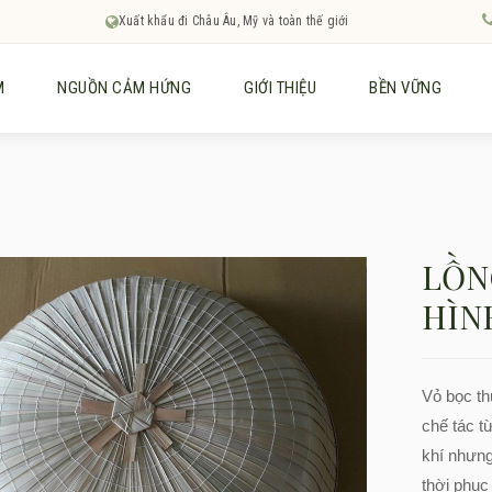
Xuất khẩu đi Châu Âu, Mỹ và toàn thế giới
M
NGUỒN CẢM HỨNG
GIỚI THIỆU
BỀN VỮNG
LỒN
HÌN
Vỏ bọc t
chế tác t
khí nhưng
thời phục