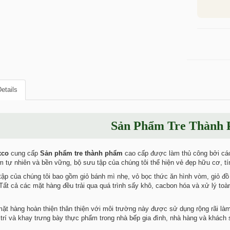
etails
Sản Phẩm Tre Thành
xco
cung cấp
Sản phẩm tre thành phẩm
cao cấp được làm thủ công bởi cá
m tự nhiên và bền vững, bộ sưu tập của chúng tôi thể hiện vẻ đẹp hữu cơ, tín
ập của chúng tôi bao gồm giỏ bánh mì nhẹ, vỏ bọc thức ăn hình vòm, giỏ đồ
 Tất cả các mặt hàng đều trải qua quá trình sấy khô, cacbon hóa và xử lý t
t hàng hoàn thiện thân thiện với môi trường này được sử dụng rộng rãi là
trí và khay trưng bày thực phẩm trong nhà bếp gia đình, nhà hàng và khách 