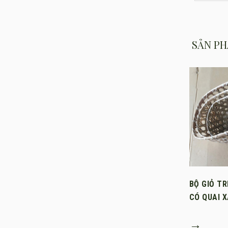
SẢN PH
BỘ GIỎ TR
CÓ QUAI 
→