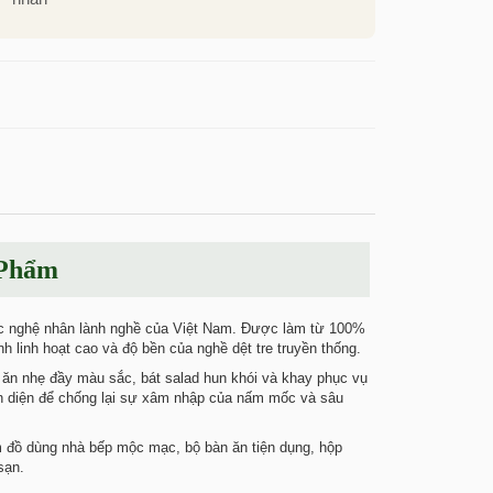
 Phẩm
c nghệ nhân lành nghề của Việt Nam. Được làm từ 100%
h linh hoạt cao và độ bền của nghề dệt tre truyền thống.
 ăn nhẹ đầy màu sắc, bát salad hun khói và khay phục vụ
oàn diện để chống lại sự xâm nhập của nấm mốc và sâu
m đồ dùng nhà bếp mộc mạc, bộ bàn ăn tiện dụng, hộp
sạn.