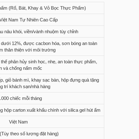
ẩm (Rổ, Bát, Khay & Vỏ Bọc Thực Phẩm)
Việt Nam Tự Nhiên Cao Cấp
àu nâu khói, viền/vành nhuộm tùy chỉnh
m dưới 12%, được cacbon hóa, sơn bóng an toàn
m thân thiện với môi trường
 thể phân hủy sinh học, nhẹ, an toàn thực phẩm,
n và chống nấm mốc
p, giỏ bánh mì, khay sạc bàn, hộp đựng quà tặng
ng trí khách sạn/nhà hàng
.000 chiếc mỗi tháng
g hộp carton xuất khẩu chính với silica gel hút ẩm
Việt Nam
(Tùy theo số lượng đặt hàng)