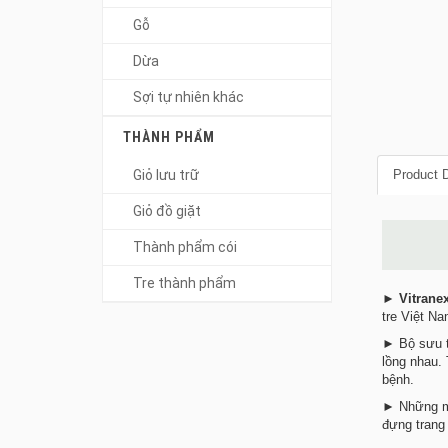
Gỗ
Dừa
Sợi tự nhiên khác
THÀNH PHẨM
Giỏ lưu trữ
Product D
Giỏ đồ giặt
Thành phẩm cói
Tre thành phẩm
►
Vitrane
tre Việt Na
► Bộ sưu t
lồng nhau.
bệnh.
► Những mặ
đựng trang 