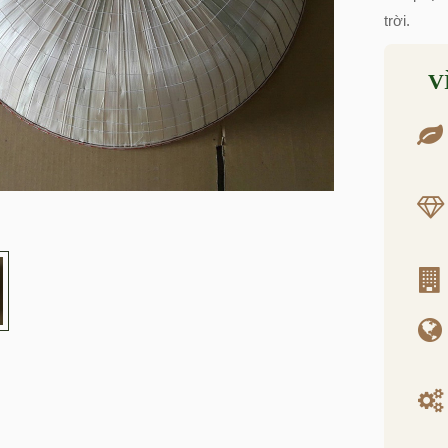
trời.
V