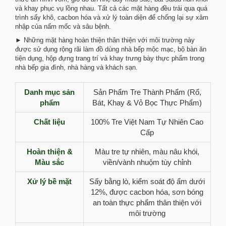
và khay phục vụ lồng nhau. Tất cả các mặt hàng đều trải qua quá
trình sấy khô, cacbon hóa và xử lý toàn diện để chống lại sự xâm
nhập của nấm mốc và sâu bệnh.
► Những mặt hàng hoàn thiện thân thiện với môi trường này
được sử dụng rộng rãi làm đồ dùng nhà bếp mộc mạc, bộ bàn ăn
tiện dụng, hộp đựng trang trí và khay trưng bày thực phẩm trong
nhà bếp gia đình, nhà hàng và khách sạn.
Danh mục sản
Sản Phẩm Tre Thành Phẩm (Rổ,
phẩm
Bát, Khay & Vỏ Bọc Thực Phẩm)
Chất liệu
100% Tre Việt Nam Tự Nhiên Cao
Cấp
Hoàn thiện &
Màu tre tự nhiên, màu nâu khói,
Màu sắc
viền/vành nhuộm tùy chỉnh
Xử lý bề mặt
Sấy bằng lò, kiểm soát độ ẩm dưới
12%, được cacbon hóa, sơn bóng
an toàn thực phẩm thân thiện với
môi trường