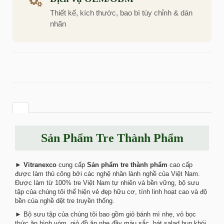
Thiết kế, kích thước, bao bì tùy chỉnh & dán
nhãn
Sản Phẩm Tre Thành Phẩm
►
Vitranexco
cung cấp
Sản phẩm tre thành phẩm
cao cấp
được làm thủ công bởi các nghệ nhân lành nghề của Việt Nam.
Được làm từ 100% tre Việt Nam tự nhiên và bền vững, bộ sưu
tập của chúng tôi thể hiện vẻ đẹp hữu cơ, tính linh hoạt cao và độ
bền của nghề dệt tre truyền thống.
► Bộ sưu tập của chúng tôi bao gồm giỏ bánh mì nhẹ, vỏ bọc
thức ăn hình vòm, giỏ đồ ăn nhẹ đầy màu sắc, bát salad hun khói