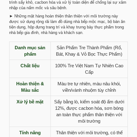
trình sấy khô, cacbon hóa và xử lý toàn diện để chống lại sự xâm
nhập của nấm mốc và sâu bệnh.
► Những mặt hàng hoàn thiện thân thiện với môi trường này
được sử dụng rộng rãi làm đồ dùng nhà bếp mộc mạc, bộ bàn ăn
tiện dụng, hộp đựng trang trí và khay trưng bày thực phẩm trong
nhà bếp gia đình, nhà hàng và khách sạn.
Danh mục sản
Sản Phẩm Tre Thành Phẩm (Rổ,
phẩm
Bát, Khay & Vỏ Bọc Thực Phẩm)
Chất liệu
100% Tre Việt Nam Tự Nhiên Cao
Cấp
Hoàn thiện &
Màu tre tự nhiên, màu nâu khói,
Màu sắc
viền/vành nhuộm tùy chỉnh
Xử lý bề mặt
Sấy bằng lò, kiểm soát độ ẩm dưới
12%, được cacbon hóa, sơn bóng
an toàn thực phẩm thân thiện với
môi trường
Tính năng
Thân thiện với môi trường, có thể