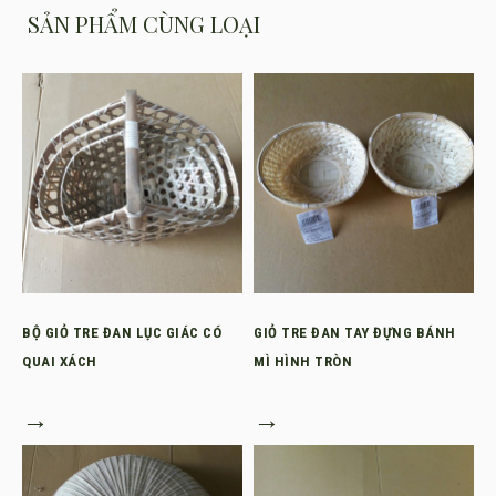
SẢN PHẨM CÙNG LOẠI
BỘ GIỎ TRE ĐAN LỤC GIÁC CÓ
GIỎ TRE ĐAN TAY ĐỰNG BÁNH
QUAI XÁCH
MÌ HÌNH TRÒN
→
→