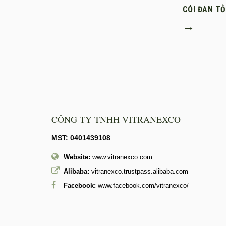
CÓI ĐAN T
→
CÔNG TY TNHH VITRANEXCO
MST: 0401439108
Website:
www.vitranexco.com
Alibaba:
vitranexco.trustpass.alibaba.com
Facebook:
www.facebook.com/vitranexco/