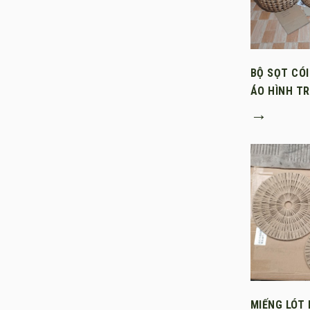
BỘ SỌT CÓ
ÁO HÌNH T
→
MIẾNG LÓT