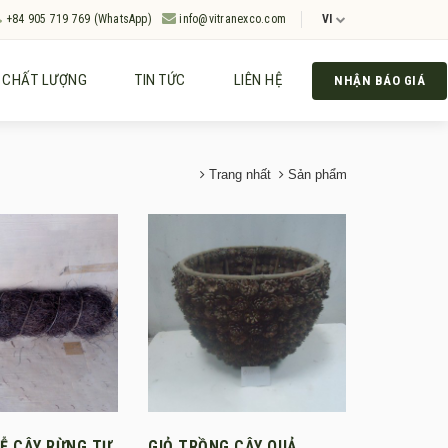
+84 905 719 769 (WhatsApp)
info@vitranexco.com
VI
CHẤT LƯỢNG
TIN TỨC
LIÊN HỆ
NHẬN BÁO GIÁ
Trang nhất
Sản phẩm
Ễ CÂY RỪNG TỰ
GIỎ TRỒNG CÂY QUẢ