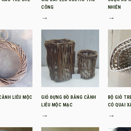
CÔNG
NHIÊN
→
→
CÀNH LIỄU MỘC
GIỎ ĐỰNG ĐỒ BẰNG CÀNH
BỘ GIỎ TR
LIỄU MỘC MẠC
CÓ QUAI 
→
→