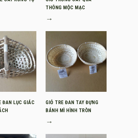
THÔNG MỘC MẠC
→
E ĐAN LỤC GIÁC
GIỎ TRE ĐAN TAY ĐỰNG
XÁCH
BÁNH MÌ HÌNH TRÒN
→