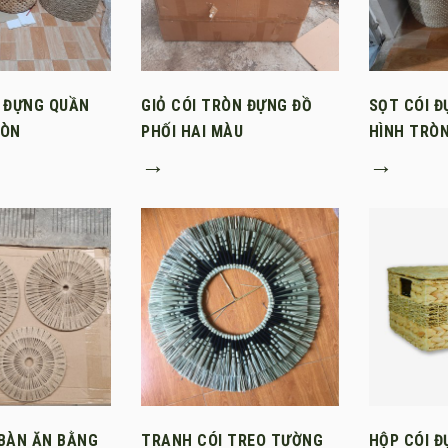
I ĐỰNG QUẦN
GIỎ CÓI TRÒN ĐỰNG ĐỒ
SỌT CÓI 
RÒN
PHỐI HAI MÀU
HÌNH TRÒ
→
→
 BÀN ĂN BẰNG
TRANH CÓI TREO TƯỜNG
HỘP CÓI Đ