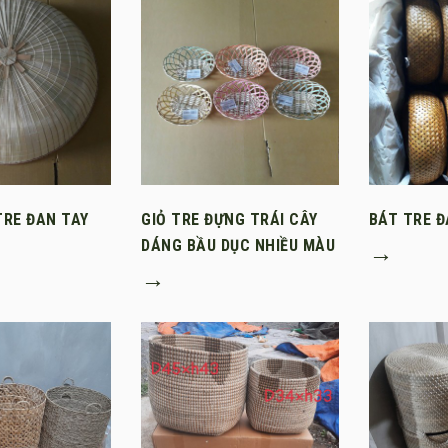
TRE ĐAN TAY
GIỎ TRE ĐỰNG TRÁI CÂY
BÁT TRE Đ
DÁNG BẦU DỤC NHIỀU MÀU
→
→