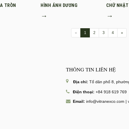
ỎA TRÒN
HÌNH ÁNH DƯƠNG
CHỮ NHẬT
→
→
«
1
2
3
4
»
THÔNG TIN LIÊN HỆ
Địa chỉ:
Tổ dân phố 8, phường
Điện thoại:
+84 918 619 769
Email:
info@vitranexco.com
|