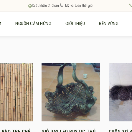
Xuất khẩu đi Châu Âu, Mỹ và toàn thế giới
M
NGUỒN CẢM HỨNG
GIỚI THIỆU
BỀN VỮNG
 RÀO TRE CHẺ
GIỎ DÂY LEO RUSTIC THỦ
CUỘN XƠ R