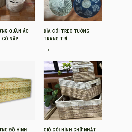
ĐỰNG QUẦN ÁO
ĐĨA CÓI TREO TƯỜNG
N CÓ NẮP
TRANG TRÍ
→
ỰNG ĐỒ HÌNH
GIỎ CÓI HÌNH CHỮ NHẬT