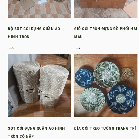
BỘ SỌT CÓI ĐỰNG QUẦN ÁO
GIỎ CÓI TRÒN ĐỰNG ĐỒ PHỐI HAI
HÌNH TRÒN
MÀU
→
→
SỌT CÓI ĐỰNG QUẦN ÁO HÌNH
ĐĨA CÓI TREO TƯỜNG TRANG TRÍ
TRÒN CÓ NẮP
→