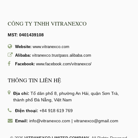
CÔNG TY TNHH VITRANEXCO
MST: 0401439108
Website:
www.vitranexco.com
Alibaba:
vitranexco.trustpass.alibaba.com
Facebook:
www.facebook.com/vitranexco/
THÔNG TIN LIÊN HỆ
Địa chỉ:
Tổ dân phố 8, phường An Hải, quận Sơn Trà,
thành phố Đà Nẵng, Việt Nam
Điện thoại:
+84 918 619 769
Email:
info@vitranexco.com
|
vitranexco@gmail.com