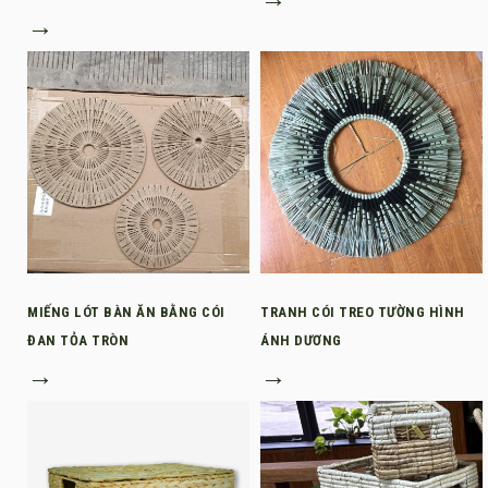
→
MIẾNG LÓT BÀN ĂN BẰNG CÓI
TRANH CÓI TREO TƯỜNG HÌNH
ĐAN TỎA TRÒN
ÁNH DƯƠNG
→
→