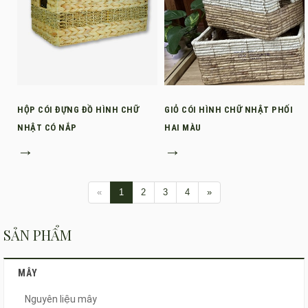
HỘP CÓI ĐỰNG ĐỒ HÌNH CHỮ
GIỎ CÓI HÌNH CHỮ NHẬT PHỐI
NHẬT CÓ NẮP
HAI MÀU
→
→
«
1
2
3
4
»
SẢN PHẨM
MÂY
Nguyên liệu mây