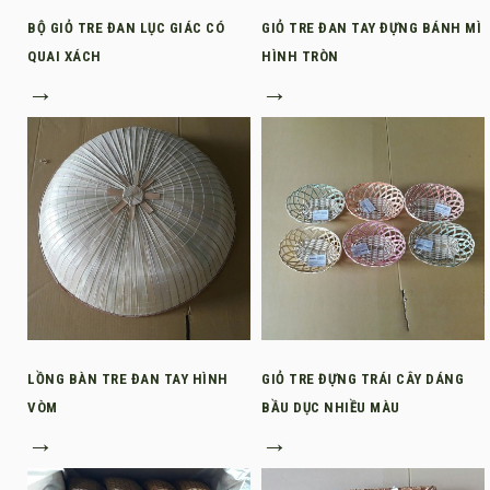
BỘ GIỎ TRE ĐAN LỤC GIÁC CÓ
GIỎ TRE ĐAN TAY ĐỰNG BÁNH MÌ
QUAI XÁCH
HÌNH TRÒN
→
→
LỒNG BÀN TRE ĐAN TAY HÌNH
GIỎ TRE ĐỰNG TRÁI CÂY DÁNG
VÒM
BẦU DỤC NHIỀU MÀU
→
→