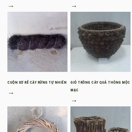
→
→
CUỘN XƠ RỄ CÂY RỪNG TỰ NHIÊN
GIỎ TRỒNG CÂY QUẢ THÔNG MỘC
→
MẠC
→