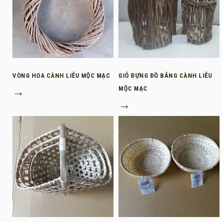
VÒNG HOA CÀNH LIỄU MỘC MẠC
GIỎ ĐỰNG ĐỒ BẰNG CÀNH LIỄU
→
MỘC MẠC
→