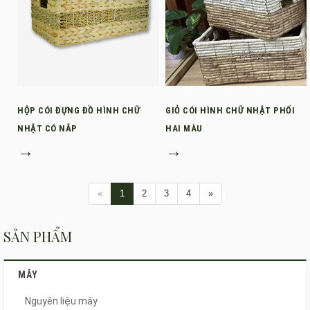
HỘP CÓI ĐỰNG ĐỒ HÌNH CHỮ
GIỎ CÓI HÌNH CHỮ NHẬT PHỐI
NHẬT CÓ NẮP
HAI MÀU
→
→
«
1
2
3
4
»
SẢN PHẨM
MÂY
Nguyên liệu mây