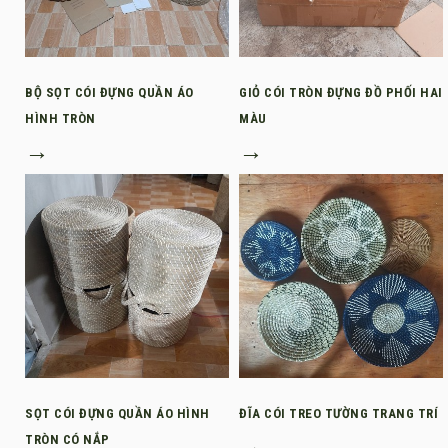
BỘ SỌT CÓI ĐỰNG QUẦN ÁO
GIỎ CÓI TRÒN ĐỰNG ĐỒ PHỐI HAI
HÌNH TRÒN
MÀU
→
→
SỌT CÓI ĐỰNG QUẦN ÁO HÌNH
ĐĨA CÓI TREO TƯỜNG TRANG TRÍ
TRÒN CÓ NẮP
→