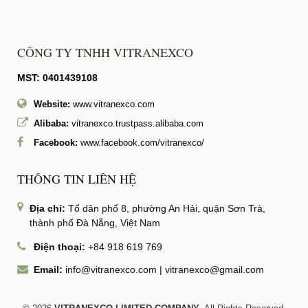
CÔNG TY TNHH VITRANEXCO
MST: 0401439108
Website:
www.vitranexco.com
Alibaba:
vitranexco.trustpass.alibaba.com
Facebook:
www.facebook.com/vitranexco/
THÔNG TIN LIÊN HỆ
Địa chỉ:
Tổ dân phố 8, phường An Hải, quận Sơn Trà,
thành phố Đà Nẵng, Việt Nam
Điện thoại:
+84 918 619 769
Email:
info@vitranexco.com
|
vitranexco@gmail.com