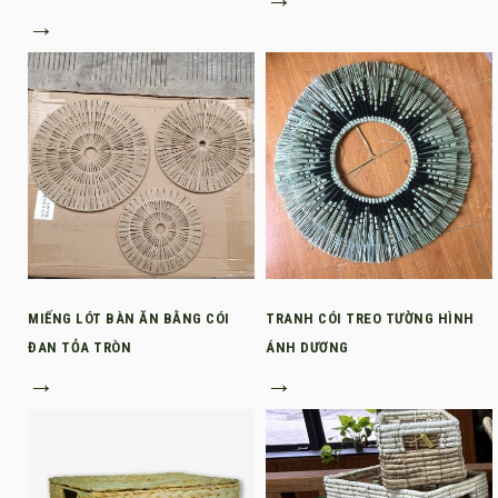
→
MIẾNG LÓT BÀN ĂN BẰNG CÓI
TRANH CÓI TREO TƯỜNG HÌNH
ĐAN TỎA TRÒN
ÁNH DƯƠNG
→
→