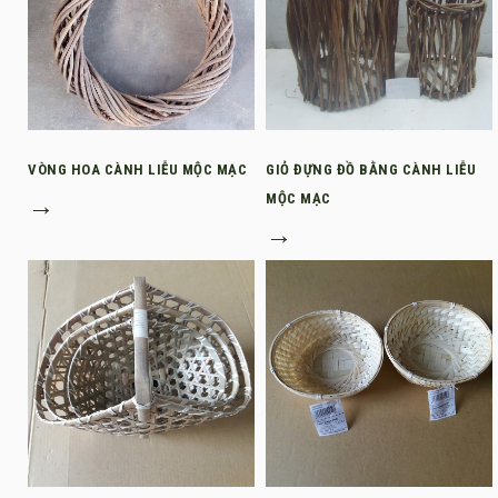
VÒNG HOA CÀNH LIỄU MỘC MẠC
GIỎ ĐỰNG ĐỒ BẰNG CÀNH LIỄU
→
MỘC MẠC
→