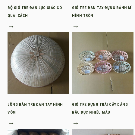
BỘ GIỎ TRE ĐAN LỤC GIÁC CÓ
GIỎ TRE ĐAN TAY ĐỰNG BÁNH MÌ
QUAI XÁCH
HÌNH TRÒN
→
→
LỒNG BÀN TRE ĐAN TAY HÌNH
GIỎ TRE ĐỰNG TRÁI CÂY DÁNG
VÒM
BẦU DỤC NHIỀU MÀU
→
→