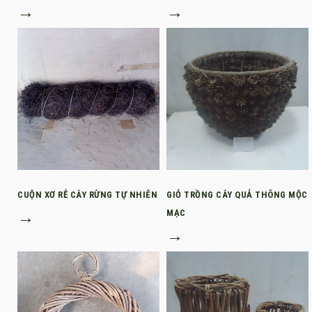
→
→
CUỘN XƠ RỄ CÂY RỪNG TỰ NHIÊN
GIỎ TRỒNG CÂY QUẢ THÔNG MỘC
→
MẠC
→