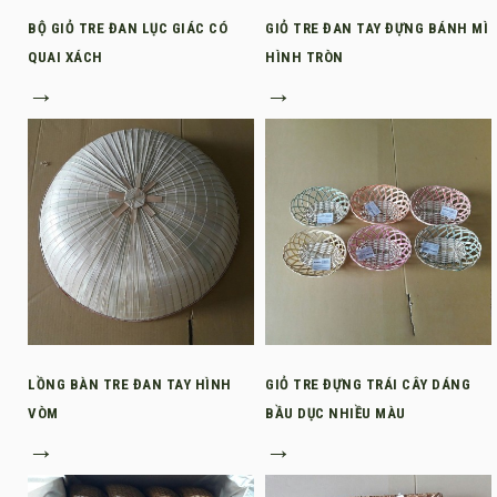
BỘ GIỎ TRE ĐAN LỤC GIÁC CÓ
GIỎ TRE ĐAN TAY ĐỰNG BÁNH MÌ
QUAI XÁCH
HÌNH TRÒN
→
→
LỒNG BÀN TRE ĐAN TAY HÌNH
GIỎ TRE ĐỰNG TRÁI CÂY DÁNG
VÒM
BẦU DỤC NHIỀU MÀU
→
→