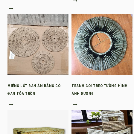
→
MIẾNG LÓT BÀN ĂN BẰNG CÓI
TRANH CÓI TREO TƯỜNG HÌNH
ĐAN TỎA TRÒN
ÁNH DƯƠNG
→
→