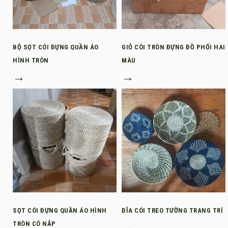
BỘ SỌT CÓI ĐỰNG QUẦN ÁO
GIỎ CÓI TRÒN ĐỰNG ĐỒ PHỐI HAI
HÌNH TRÒN
MÀU
→
→
SỌT CÓI ĐỰNG QUẦN ÁO HÌNH
ĐĨA CÓI TREO TƯỜNG TRANG TRÍ
TRÒN CÓ NẮP
→