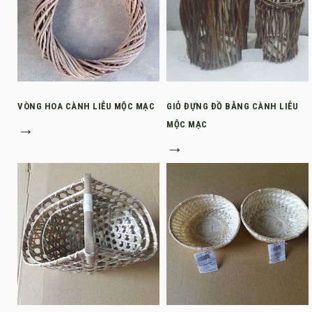
VÒNG HOA CÀNH LIỄU MỘC MẠC
GIỎ ĐỰNG ĐỒ BẰNG CÀNH LIỄU
→
MỘC MẠC
→