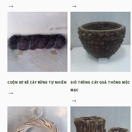
→
→
CUỘN XƠ RỄ CÂY RỪNG TỰ NHIÊN
GIỎ TRỒNG CÂY QUẢ THÔNG MỘC
→
MẠC
→