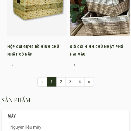
HỘP CÓI ĐỰNG ĐỒ HÌNH CHỮ
GIỎ CÓI HÌNH CHỮ NHẬT PHỐI
NHẬT CÓ NẮP
HAI MÀU
→
→
«
1
2
3
4
»
SẢN PHẨM
MÂY
Nguyên liệu mây