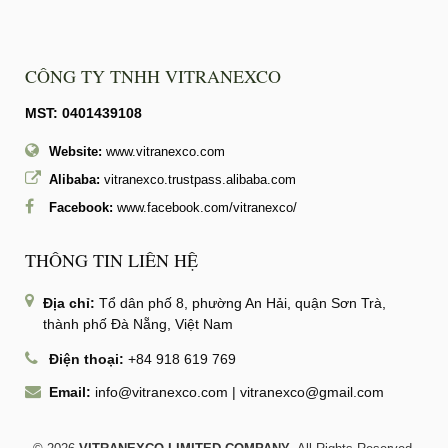
CÔNG TY TNHH VITRANEXCO
MST: 0401439108
Website:
www.vitranexco.com
Alibaba:
vitranexco.trustpass.alibaba.com
Facebook:
www.facebook.com/vitranexco/
THÔNG TIN LIÊN HỆ
Địa chỉ:
Tổ dân phố 8, phường An Hải, quận Sơn Trà,
thành phố Đà Nẵng, Việt Nam
Điện thoại:
+84 918 619 769
Email:
info@vitranexco.com
|
vitranexco@gmail.com