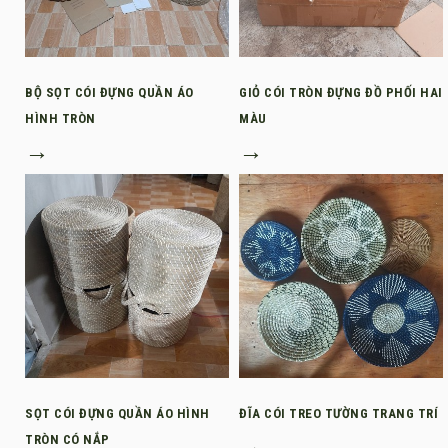
BỘ SỌT CÓI ĐỰNG QUẦN ÁO
GIỎ CÓI TRÒN ĐỰNG ĐỒ PHỐI HAI
HÌNH TRÒN
MÀU
→
→
SỌT CÓI ĐỰNG QUẦN ÁO HÌNH
ĐĨA CÓI TREO TƯỜNG TRANG TRÍ
TRÒN CÓ NẮP
→