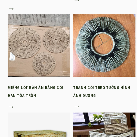
→
MIẾNG LÓT BÀN ĂN BẰNG CÓI
TRANH CÓI TREO TƯỜNG HÌNH
ĐAN TỎA TRÒN
ÁNH DƯƠNG
→
→