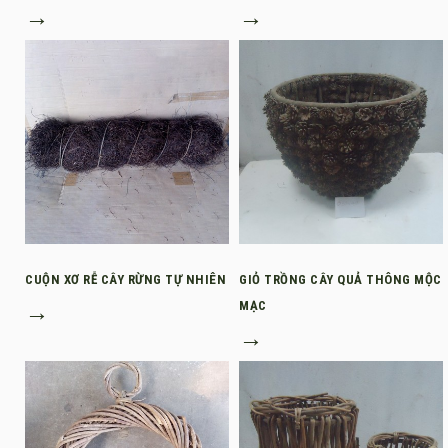
→
→
CUỘN XƠ RỄ CÂY RỪNG TỰ NHIÊN
GIỎ TRỒNG CÂY QUẢ THÔNG MỘC
→
MẠC
→