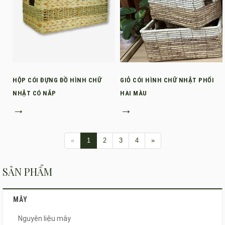
HỘP CÓI ĐỰNG ĐỒ HÌNH CHỮ
GIỎ CÓI HÌNH CHỮ NHẬT PHỐI
NHẬT CÓ NẮP
HAI MÀU
→
→
«
1
2
3
4
»
SẢN PHẨM
MÂY
Nguyên liệu mây