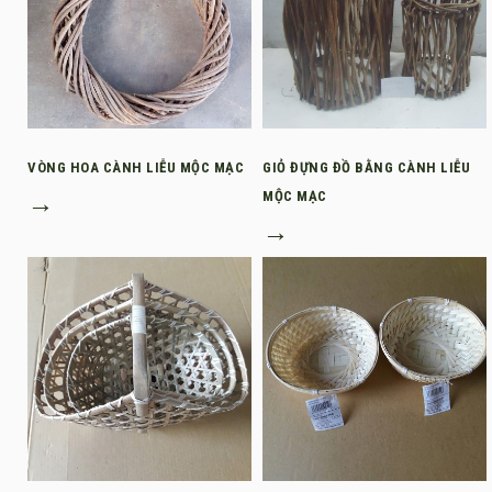
VÒNG HOA CÀNH LIỄU MỘC MẠC
GIỎ ĐỰNG ĐỒ BẰNG CÀNH LIỄU
→
MỘC MẠC
→