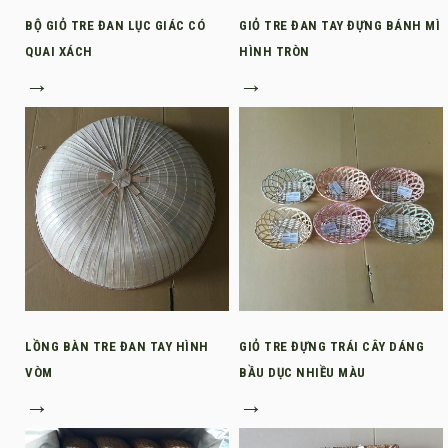
BỘ GIỎ TRE ĐAN LỤC GIÁC CÓ
GIỎ TRE ĐAN TAY ĐỰNG BÁNH MÌ
QUAI XÁCH
HÌNH TRÒN
→
→
LỒNG BÀN TRE ĐAN TAY HÌNH
GIỎ TRE ĐỰNG TRÁI CÂY DÁNG
VÒM
BẦU DỤC NHIỀU MÀU
→
→