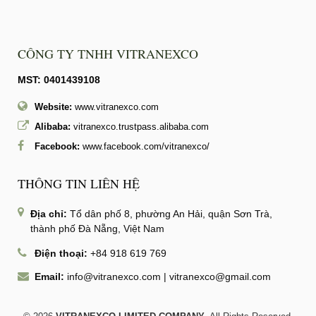
CÔNG TY TNHH VITRANEXCO
MST: 0401439108
Website:
www.vitranexco.com
Alibaba:
vitranexco.trustpass.alibaba.com
Facebook:
www.facebook.com/vitranexco/
THÔNG TIN LIÊN HỆ
Địa chỉ:
Tổ dân phố 8, phường An Hải, quận Sơn Trà,
thành phố Đà Nẵng, Việt Nam
Điện thoại:
+84 918 619 769
Email:
info@vitranexco.com
|
vitranexco@gmail.com