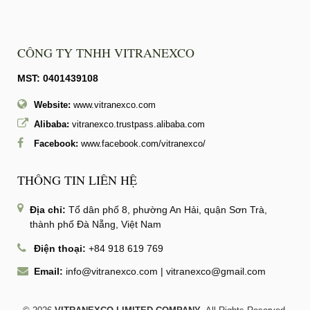
CÔNG TY TNHH VITRANEXCO
MST: 0401439108
Website:
www.vitranexco.com
Alibaba:
vitranexco.trustpass.alibaba.com
Facebook:
www.facebook.com/vitranexco/
THÔNG TIN LIÊN HỆ
Địa chỉ:
Tổ dân phố 8, phường An Hải, quận Sơn Trà,
thành phố Đà Nẵng, Việt Nam
Điện thoại:
+84 918 619 769
Email:
info@vitranexco.com
|
vitranexco@gmail.com