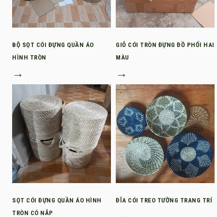
BỘ SỌT CÓI ĐỰNG QUẦN ÁO
GIỎ CÓI TRÒN ĐỰNG ĐỒ PHỐI HAI
HÌNH TRÒN
MÀU
→
→
SỌT CÓI ĐỰNG QUẦN ÁO HÌNH
ĐĨA CÓI TREO TƯỜNG TRANG TRÍ
TRÒN CÓ NẮP
→