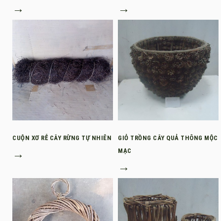
→
→
CUỘN XƠ RỄ CÂY RỪNG TỰ NHIÊN
GIỎ TRỒNG CÂY QUẢ THÔNG MỘC
→
MẠC
→