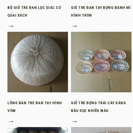
BỘ GIỎ TRE ĐAN LỤC GIÁC CÓ
GIỎ TRE ĐAN TAY ĐỰNG BÁNH MÌ
QUAI XÁCH
HÌNH TRÒN
→
→
LỒNG BÀN TRE ĐAN TAY HÌNH
GIỎ TRE ĐỰNG TRÁI CÂY DÁNG
VÒM
BẦU DỤC NHIỀU MÀU
→
→