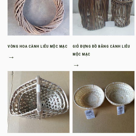
VÒNG HOA CÀNH LIỄU MỘC MẠC
GIỎ ĐỰNG ĐỒ BẰNG CÀNH LIỄU
→
MỘC MẠC
→