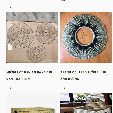
→
MIẾNG LÓT BÀN ĂN BẰNG CÓI
TRANH CÓI TREO TƯỜNG HÌNH
ĐAN TỎA TRÒN
ÁNH DƯƠNG
→
→