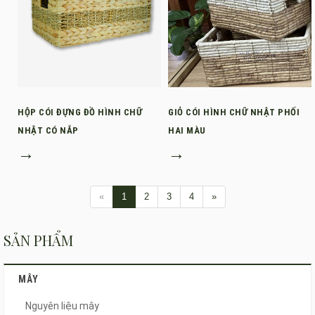
HỘP CÓI ĐỰNG ĐỒ HÌNH CHỮ
GIỎ CÓI HÌNH CHỮ NHẬT PHỐI
NHẬT CÓ NẮP
HAI MÀU
→
→
«
1
2
3
4
»
SẢN PHẨM
MÂY
Nguyên liệu mây