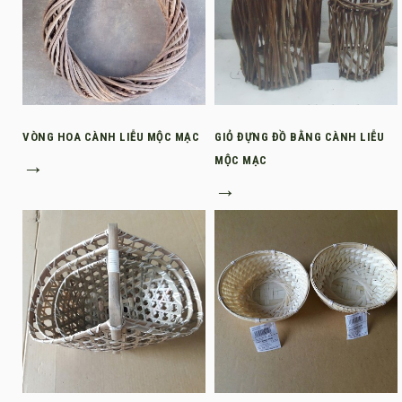
VÒNG HOA CÀNH LIỄU MỘC MẠC
GIỎ ĐỰNG ĐỒ BẰNG CÀNH LIỄU
→
MỘC MẠC
→