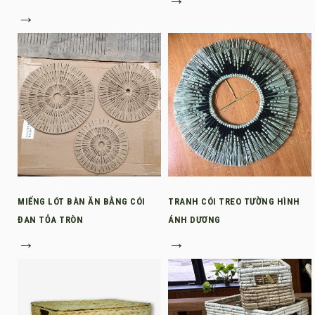
→
MIẾNG LÓT BÀN ĂN BẰNG CÓI
TRANH CÓI TREO TƯỜNG HÌNH
ĐAN TỎA TRÒN
ÁNH DƯƠNG
→
→