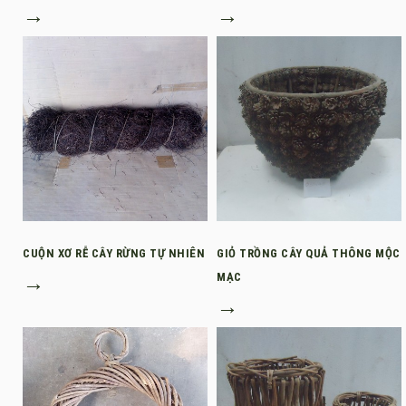
→
→
CUỘN XƠ RỄ CÂY RỪNG TỰ NHIÊN
GIỎ TRỒNG CÂY QUẢ THÔNG MỘC
→
MẠC
→