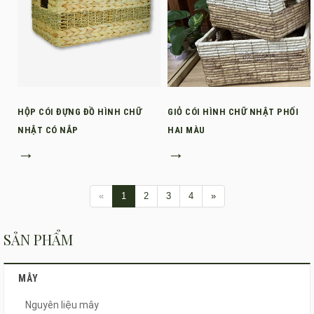
HỘP CÓI ĐỰNG ĐỒ HÌNH CHỮ
GIỎ CÓI HÌNH CHỮ NHẬT PHỐI
NHẬT CÓ NẮP
HAI MÀU
→
→
«
1
2
3
4
»
SẢN PHẨM
MÂY
Nguyên liệu mây