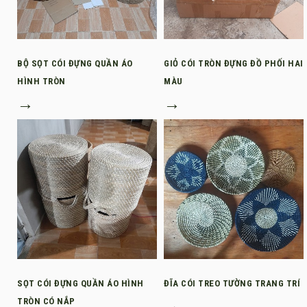
BỘ SỌT CÓI ĐỰNG QUẦN ÁO
GIỎ CÓI TRÒN ĐỰNG ĐỒ PHỐI HAI
HÌNH TRÒN
MÀU
→
→
SỌT CÓI ĐỰNG QUẦN ÁO HÌNH
ĐĨA CÓI TREO TƯỜNG TRANG TRÍ
TRÒN CÓ NẮP
→