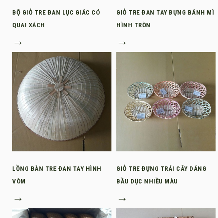
BỘ GIỎ TRE ĐAN LỤC GIÁC CÓ
GIỎ TRE ĐAN TAY ĐỰNG BÁNH MÌ
QUAI XÁCH
HÌNH TRÒN
→
→
LỒNG BÀN TRE ĐAN TAY HÌNH
GIỎ TRE ĐỰNG TRÁI CÂY DÁNG
VÒM
BẦU DỤC NHIỀU MÀU
→
→