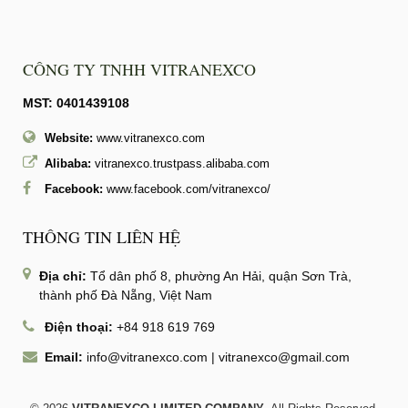
CÔNG TY TNHH VITRANEXCO
MST: 0401439108
Website:
www.vitranexco.com
Alibaba:
vitranexco.trustpass.alibaba.com
Facebook:
www.facebook.com/vitranexco/
THÔNG TIN LIÊN HỆ
Địa chỉ:
Tổ dân phố 8, phường An Hải, quận Sơn Trà,
thành phố Đà Nẵng, Việt Nam
Điện thoại:
+84 918 619 769
Email:
info@vitranexco.com
|
vitranexco@gmail.com