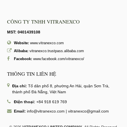
CÔNG TY TNHH VITRANEXCO
MST: 0401439108
Website:
www.vitranexco.com
Alibaba:
vitranexco.trustpass.alibaba.com
Facebook:
www.facebook.com/vitranexco/
THÔNG TIN LIÊN HỆ
Địa chỉ:
Tổ dân phố 8, phường An Hải, quận Sơn Trà,
thành phố Đà Nẵng, Việt Nam
Điện thoại:
+84 918 619 769
Email:
info@vitranexco.com
|
vitranexco@gmail.com