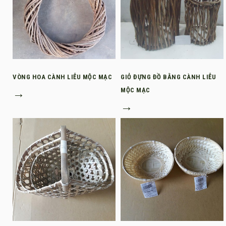
VÒNG HOA CÀNH LIỄU MỘC MẠC
GIỎ ĐỰNG ĐỒ BẰNG CÀNH LIỄU
→
MỘC MẠC
→