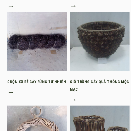
→
→
CUỘN XƠ RỄ CÂY RỪNG TỰ NHIÊN
GIỎ TRỒNG CÂY QUẢ THÔNG MỘC
→
MẠC
→