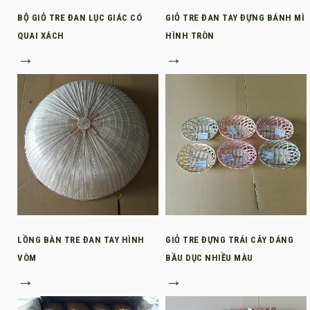
BỘ GIỎ TRE ĐAN LỤC GIÁC CÓ
GIỎ TRE ĐAN TAY ĐỰNG BÁNH MÌ
QUAI XÁCH
HÌNH TRÒN
→
→
LỒNG BÀN TRE ĐAN TAY HÌNH
GIỎ TRE ĐỰNG TRÁI CÂY DÁNG
VÒM
BẦU DỤC NHIỀU MÀU
→
→