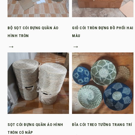
BỘ SỌT CÓI ĐỰNG QUẦN ÁO
GIỎ CÓI TRÒN ĐỰNG ĐỒ PHỐI HAI
HÌNH TRÒN
MÀU
→
→
SỌT CÓI ĐỰNG QUẦN ÁO HÌNH
ĐĨA CÓI TREO TƯỜNG TRANG TRÍ
TRÒN CÓ NẮP
→