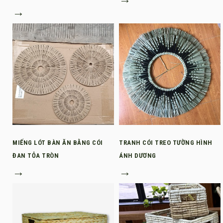
→
MIẾNG LÓT BÀN ĂN BẰNG CÓI
TRANH CÓI TREO TƯỜNG HÌNH
ĐAN TỎA TRÒN
ÁNH DƯƠNG
→
→