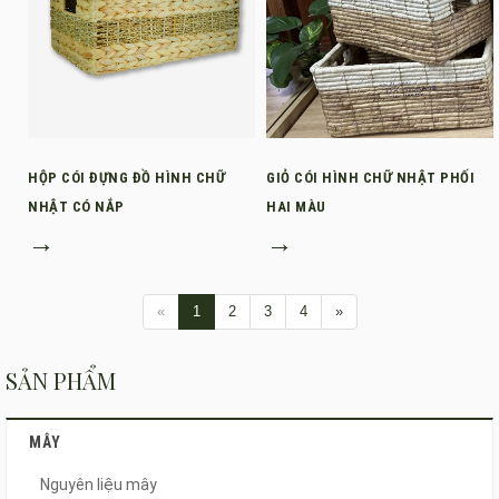
HỘP CÓI ĐỰNG ĐỒ HÌNH CHỮ
GIỎ CÓI HÌNH CHỮ NHẬT PHỐI
NHẬT CÓ NẮP
HAI MÀU
→
→
«
1
2
3
4
»
SẢN PHẨM
MÂY
Nguyên liệu mây