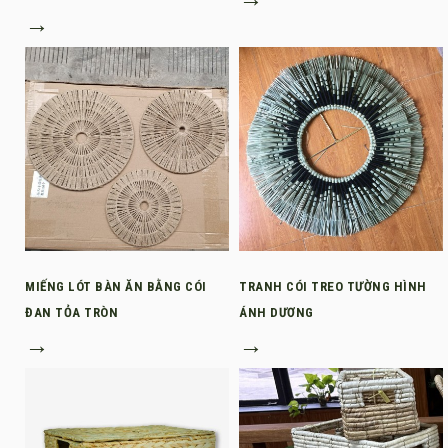
→
MIẾNG LÓT BÀN ĂN BẰNG CÓI
TRANH CÓI TREO TƯỜNG HÌNH
ĐAN TỎA TRÒN
ÁNH DƯƠNG
→
→