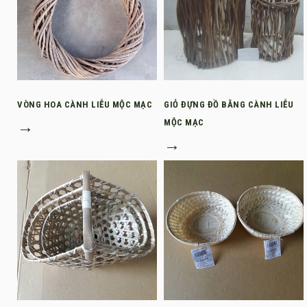
VÒNG HOA CÀNH LIỄU MỘC MẠC
GIỎ ĐỰNG ĐỒ BẰNG CÀNH LIỄU
→
MỘC MẠC
→