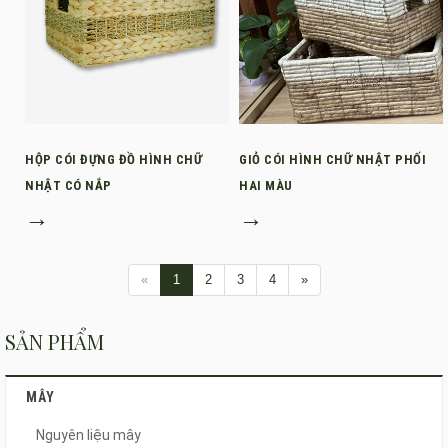
HỘP CÓI ĐỰNG ĐỒ HÌNH CHỮ
GIỎ CÓI HÌNH CHỮ NHẬT PHỐI
NHẬT CÓ NẮP
HAI MÀU
→
→
«
1
2
3
4
»
SẢN PHẨM
MÂY
Nguyên liệu mây