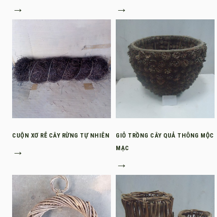
→
→
CUỘN XƠ RỄ CÂY RỪNG TỰ NHIÊN
GIỎ TRỒNG CÂY QUẢ THÔNG MỘC
→
MẠC
→