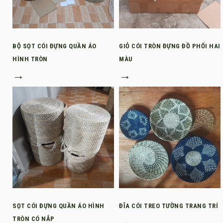
BỘ SỌT CÓI ĐỰNG QUẦN ÁO
GIỎ CÓI TRÒN ĐỰNG ĐỒ PHỐI HAI
HÌNH TRÒN
MÀU
→
→
SỌT CÓI ĐỰNG QUẦN ÁO HÌNH
ĐĨA CÓI TREO TƯỜNG TRANG TRÍ
TRÒN CÓ NẮP
→