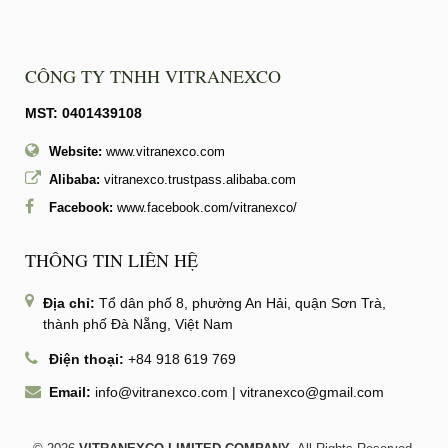
CÔNG TY TNHH VITRANEXCO
MST: 0401439108
Website:
www.vitranexco.com
Alibaba:
vitranexco.trustpass.alibaba.com
Facebook:
www.facebook.com/vitranexco/
THÔNG TIN LIÊN HỆ
Địa chỉ:
Tổ dân phố 8, phường An Hải, quận Sơn Trà,
thành phố Đà Nẵng, Việt Nam
Điện thoại:
+84 918 619 769
Email:
info@vitranexco.com
|
vitranexco@gmail.com