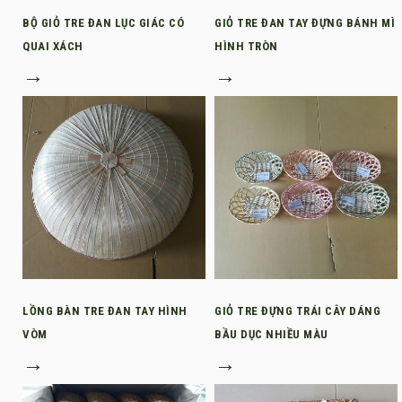
BỘ GIỎ TRE ĐAN LỤC GIÁC CÓ
GIỎ TRE ĐAN TAY ĐỰNG BÁNH MÌ
QUAI XÁCH
HÌNH TRÒN
→
→
LỒNG BÀN TRE ĐAN TAY HÌNH
GIỎ TRE ĐỰNG TRÁI CÂY DÁNG
VÒM
BẦU DỤC NHIỀU MÀU
→
→